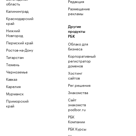
Редакция
область
Размещение
Калининград
рекламы
Краснодарский
край
Другие
Нижний
продукты
Новгород
РБК
Пермский край
Облако для
бизнеса
Ростов-на-Дону
Корпоративный
Татарстан
регистратор
Тюмень
доменов
Черноземье
Хостинг
сайтов
Кавказ
Рег.решения
Карелия
Знакомства
Мурманск
Сайт
Приморский
знакомств
край
podbor.ru
РБК
Компании
РБК Курсы
Школа