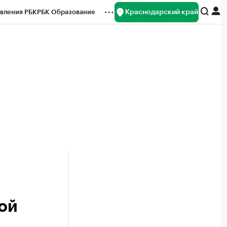
Краснодарский край
вления РБК
РБК Образование
редитные рейтинги
Франшизы
нсы
Рынок наличной валюты
кой