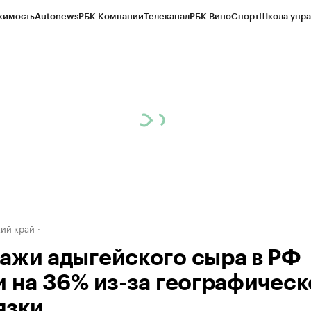
жимость
Autonews
РБК Компании
Телеканал
РБК Вино
Спорт
Школа упра
д
Стиль
Крипто
РБК Бизнес-среда
Дискуссионный клуб
Исследования
К
а контрагентов
Политика
Экономика
Бизнес
Технологии и медиа
Фина
ий край
ажи адыгейского сыра в РФ
и на 36% из-за географичес
язки