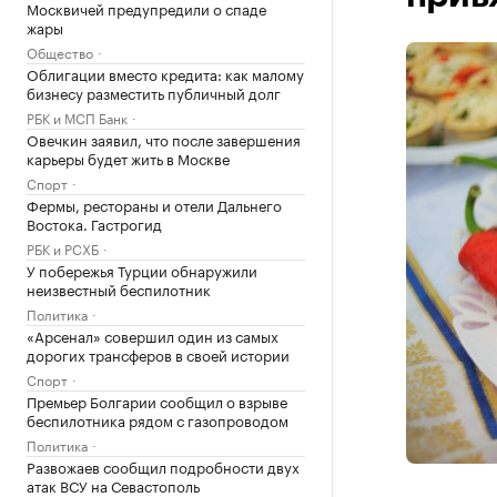
Москвичей предупредили о спаде
жары
Общество
Облигации вместо кредита: как малому
бизнесу разместить публичный долг
РБК и МСП Банк
Овечкин заявил, что после завершения
карьеры будет жить в Москве
Спорт
Фермы, рестораны и отели Дальнего
Востока. Гастрогид
РБК и РСХБ
У побережья Турции обнаружили
неизвестный беспилотник
Политика
«Арсенал» совершил один из самых
дорогих трансферов в своей истории
Спорт
Премьер Болгарии сообщил о взрыве
беспилотника рядом с газопроводом
Политика
Развожаев сообщил подробности двух
атак ВСУ на Севастополь