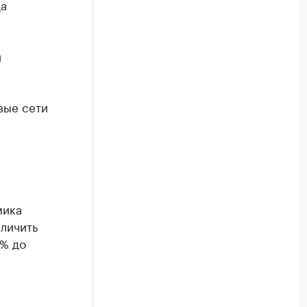
да
и
вые сети
мика
личить
4% до