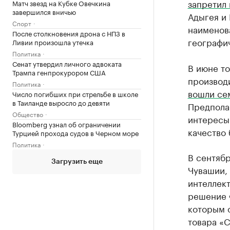
запретил
Матч звезд на Кубке Овечкина
завершился вничью
Адыгея и 
Спорт
наименов
После столкновения дрона с НПЗ в
географи
Ливии произошла утечка
Политика
Сенат утвердил личного адвоката
В июне то
Трампа генпрокурором США
производи
Политика
вошли се
Число погибших при стрельбе в школе
в Таиланде выросло до девяти
Предполаг
Общество
интересы 
Bloomberg узнал об ограничении
качество 
Турцией прохода судов в Черном море
Политика
В сентябр
Загрузить еще
Чувашии,
интеллек
решение 
которым 
товара «С