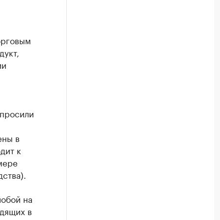
орговым
дукт,
ии
 просили
ены в
дит к
мере
ства).
обой на
дящих в