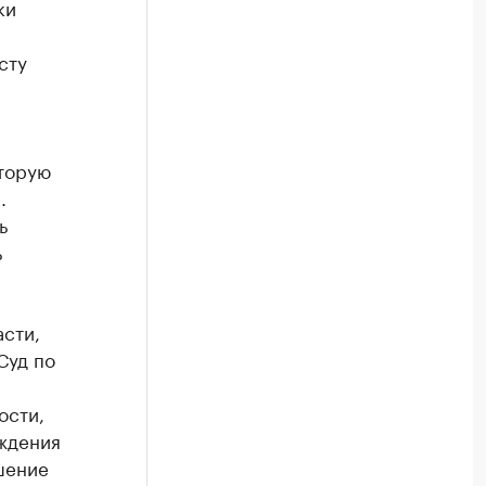
ки
сту
оторую
.
ь
ь
асти,
Суд по
ости,
ждения
шение