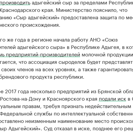
 производить
адыгейский сыр за пределами Республи
Краснодарского края. Министерство пояснило, что
анию «Сыр адыгейский» предоставлена защита по ме
ческого происхождения.
го же года в регионе начала работу АНО «Союз
телей адыгейского сыра» в Республике Адыгея, в к
мь предприятий-производителей
молочной продукции
ается, что ассоциация сыроделов будет представлят
своих членов на всех уровнях, а также гарантироват
брендового продукта республики.
е 2017 года несколько предприятий из Брянской обл
 Ростова-на-Дону и Красноярского края
подали иск
в 
туальным правам, требуя признать недействительным
Федеральной службы по интеллектуальной собственн
оставлено неизменным наименование место происхо
ыр Адыгейский». Суд отказал в иске, позднее его ре