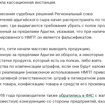
ила кассационная инстанция.
несения судебных решений Региональный союз
ителей адыгейского сыра начал распространять по т
ьмо, где выдвигаются требования убрать с полок про
нный за пределами Адыгеи, указывая, что при налич
рированного НМПТ он является фальсификатом.
го, сети начали массово выводить продукцию,
енную за пределами Адыгеи из оборота, а некоторые
статки продукта, который есть на полках, либо взять
ства по компенсации штрафов, если они будут налож
х реализации (незаконное использование НМПТ приво
ративной ответственности: штраф в пятикратном раз
 товара, конфискацию товара и средств его производ
018 года производители также
обратились в ФАС
с жал
овестную конкуренцию со стороны предприятий, вхо