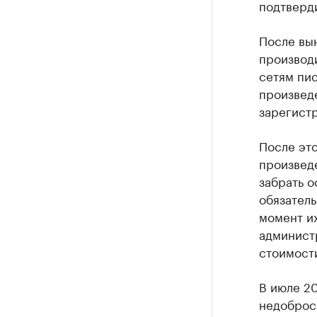
подтверд
После вы
производ
сетям пис
произведе
зарегист
После это
произвед
забрать о
обязатель
момент и
админист
стоимости
В июле 2
недоброс