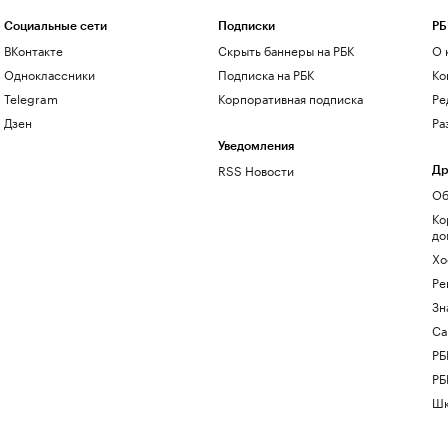
Социальные сети
Подписки
РБ
ВКонтакте
Скрыть баннеры на РБК
О 
Одноклассники
Подписка на РБК
Ко
Telegram
Корпоративная подписка
Ре
Дзен
Ра
Уведомления
RSS Новости
Др
Об
Ко
до
Хо
Ре
Зн
Са
РБ
РБ
Шк