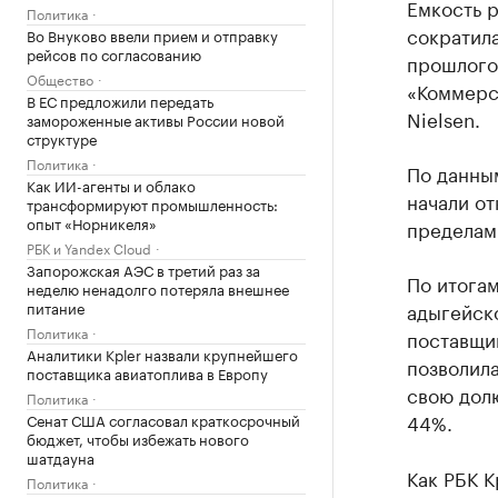
Емкость р
Политика
сократил
Во Внуково ввели прием и отправку
рейсов по согласованию
прошлого 
Общество
«Коммерс
В ЕС предложили передать
Nielsen.
замороженные активы России новой
структуре
Политика
По данным
Как ИИ-агенты и облако
начали от
трансформируют промышленность:
опыт «Норникеля»
пределам
РБК и Yandex Cloud
Запорожская АЭС в третий раз за
По итогам
неделю ненадолго потеряла внешнее
питание
адыгейск
Политика
поставщик
Аналитики Kpler назвали крупнейшего
позволила
поставщика авиатоплива в Европу
свою долю
Политика
44%.
Сенат США согласовал краткосрочный
бюджет, чтобы избежать нового
шатдауна
Как РБК К
Политика