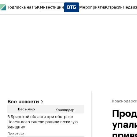
Подписка на РБК
Инвестиции
Мероприятия
Отрасли
Недви
РБК Курсы
РБК Life
Тренды
Визионеры
Национальные проекты
Горо
Газета
Спецпроекты СПб
Конференции СПб
Спецпроекты
Проверк
Краснодарск
Все новости
Краснодар
Весь мир
Прод
В Брянской области при обстреле
Новенького тяжело ранили пожилую
упал
женщину
Политика
прив