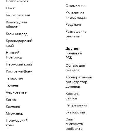
Новосибирск
О компании
Омск
Контактная
Башкортостан
информация
Вологодская
Редакция
область
Размещение
Калининград
рекламы
Краснодарский
край
Другие
Нижний
продукты
Новгород
РБК
Пермский край
Облако для
бизнеса
Ростов-на-Дону
Корпоративный
Татарстан
регистратор
Тюмень
доменов
Черноземье
Хостинг
сайтов
Кавказ
Рег.решения
Карелия
Знакомства
Мурманск
Сайт
Приморский
знакомств
край
podbor.ru