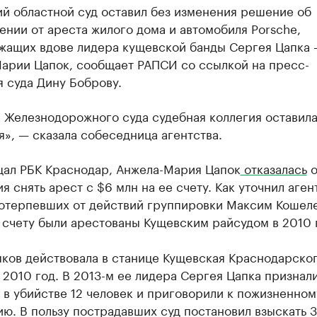
й областной суд оставил без изменения решение об
нии от ареста жилого дома и автомобиля Porsсhe,
жащих вдове лидера кущевской банды Сергея Цапка
арии Цапок, сообщает РАПСИ со ссылкой на пресс-
 суда Дину Боброву.
 Железнодорожного суда судебная коллегия оставила
», — сказала собеседница агентства.
щал РБК Краснодар, Анжела-Мария Цапок
отказалась
о
я снять арест с $6 млн на ее счету. Как уточнил аген
потерпевших от действий группировки Максим Кошеле
 счету были арестованы Кущевским райсудом в 2010 
ков действовала в станице Кущевская Краснодарског
 2010 год. В 2013-м ее лидера Сергея Цапка признал
в убийстве 12 человек и приговорили к пожизненном
ю. В пользу пострадавших суд постановил взыскать 