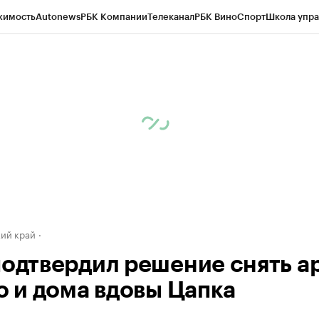
жимость
Autonews
РБК Компании
Телеканал
РБК Вино
Спорт
Школа упра
д
Стиль
Крипто
РБК Бизнес-среда
Дискуссионный клуб
Исследования
К
а контрагентов
Политика
Экономика
Бизнес
Технологии и медиа
Фина
ий край
подтвердил решение снять а
то и дома вдовы Цапка