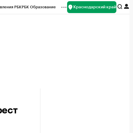
Краснодарский край
вления РБК
РБК Образование
редитные рейтинги
Франшизы
нсы
Рынок наличной валюты
рест