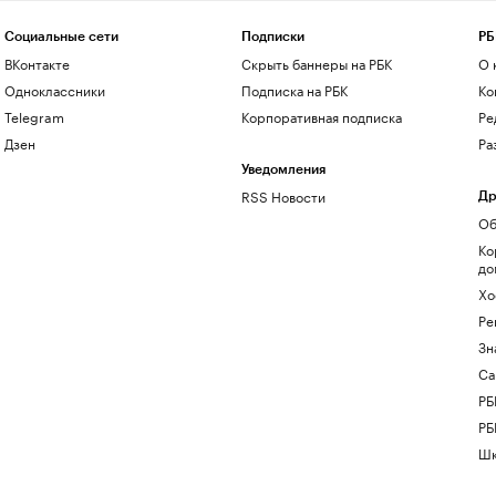
Социальные сети
Подписки
РБ
ВКонтакте
Скрыть баннеры на РБК
О 
Одноклассники
Подписка на РБК
Ко
Telegram
Корпоративная подписка
Ре
Дзен
Ра
Уведомления
RSS Новости
Др
Об
Ко
до
Хо
Ре
Зн
Са
РБ
РБ
Шк