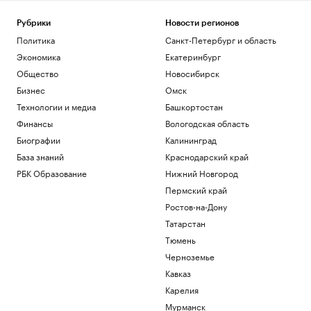
Краснодарский край
Пляжи, замки, марципан: гастрогид по
Рубрики
Новости регионов
Калининградской области
Политика
Санкт-Петербург и область
РБК и РСХБ
Экономика
Екатеринбург
В Московской области объявили
Общество
Новосибирск
беспилотную опасность
Бизнес
Омск
Политика
Минобороны сообщило об ударах по
Технологии и медиа
Башкортостан
энергообъектам и аэродрому на
Финансы
Вологодская область
Украине
Биографии
Калининград
Политика
База знаний
Краснодарский край
В МИД России заявили об оказании
Румынией прямой военной помощи
РБК Образование
Нижний Новгород
Украине
Пермский край
Политика
Ростов-на-Дону
Загрузить еще
Татарстан
Тюмень
Черноземье
Кавказ
Карелия
Мурманск