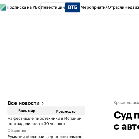
Подписка на РБК
Инвестиции
Мероприятия
Отрасли
Недви
РБК Курсы
РБК Life
Тренды
Визионеры
Национальные проекты
Горо
Газета
Спецпроекты СПб
Конференции СПб
Спецпроекты
Проверк
Краснодарск
Все новости
Краснодар
Весь мир
Суд 
На фестивале пиротехники в Испании
пострадали почти 30 человек
с ав
Общество
Румыния обеспечила дополнительные