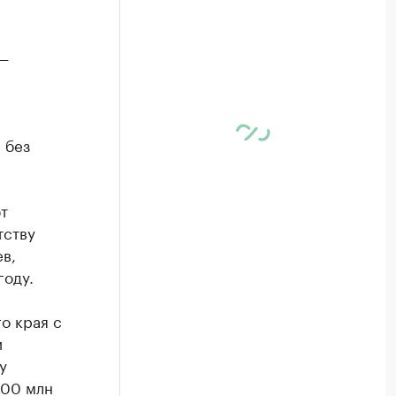
 —
 без
т
тству
в,
году.
о края с
и
у
300 млн