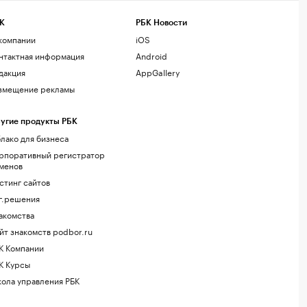
К
РБК Новости
компании
iOS
нтактная информация
Android
дакция
AppGallery
змещение рекламы
угие продукты РБК
лако для бизнеса
рпоративный регистратор
менов
стинг сайтов
г.решения
акомства
йт знакомств podbor.ru
К Компании
К Курсы
ола управления РБК