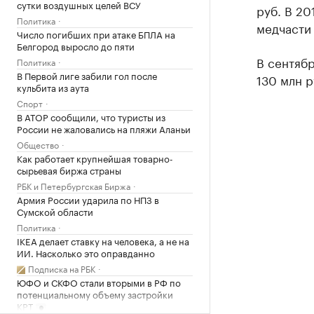
сутки воздушных целей ВСУ
руб. В 20
Политика
медчасти
Число погибших при атаке БПЛА на
Белгород выросло до пяти
В сентябр
Политика
В Первой лиге забили гол после
130 млн р
кульбита из аута
Спорт
В АТОР сообщили, что туристы из
России не жаловались на пляжи Аланьи
Общество
Как работает крупнейшая товарно-
сырьевая биржа страны
РБК и Петербургская Биржа
Армия России ударила по НПЗ в
Сумской области
Политика
IKEA делает ставку на человека, а не на
ИИ. Насколько это оправданно
Подписка на РБК
ЮФО и СКФО стали вторыми в РФ по
потенциальному объему застройки
КРТ