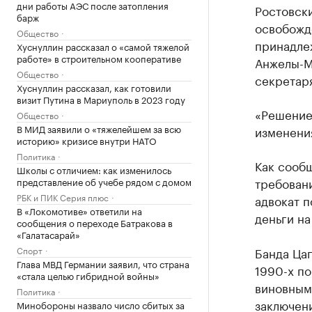
дни работы АЭС после затопления
Ростовски
барж
освобожде
Общество
принадле
Хуснуллин рассказал о «самой тяжелой
работе» в строительном кооперативе
Анжелы-М
Общество
секретаря
Хуснуллин рассказал, как готовили
визит Путина в Мариуполь в 2023 году
«Решение
Общество
В МИД заявили о «тяжелейшем за всю
изменения
историю» кризисе внутри НАТО
Политика
Как сооб
Школы с отличием: как изменилось
требовани
представление об учебе рядом с домом
РБК и ПИК Серия плюс
адвокат 
В «Локомотиве» ответили на
деньги на
сообщения о переходе Батракова в
«Галатасарай»
Спорт
Банда Цап
Глава МВД Германии заявил, что страна
1990-х по
«стала целью гибридной войны»
виновным 
Политика
заключени
Минобороны назвало число сбитых за