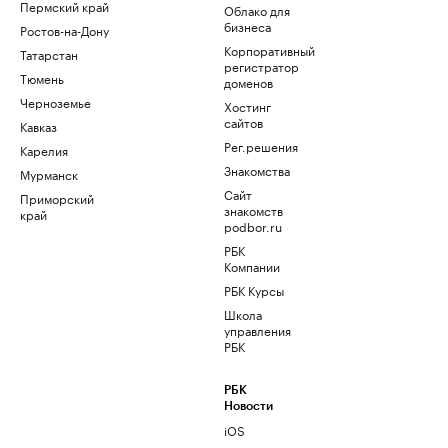
Пермский край
Облако для
бизнеса
Ростов-на-Дону
Корпоративный
Татарстан
регистратор
Тюмень
доменов
Черноземье
Хостинг
сайтов
Кавказ
Рег.решения
Карелия
Знакомства
Мурманск
Сайт
Приморский
знакомств
край
podbor.ru
РБК
Компании
РБК Курсы
Школа
управления
РБК
РБК
Новости
iOS