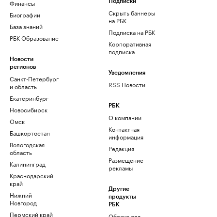
Финансы
Подписки
Скрыть баннеры
Биографии
на РБК
База знаний
Подписка на РБК
РБК Образование
Корпоративная
подписка
Новости
регионов
Уведомления
Санкт-Петербург
RSS Новости
и область
Екатеринбург
РБК
Новосибирск
О компании
Омск
Контактная
Башкортостан
информация
Вологодская
Редакция
область
Размещение
Калининград
рекламы
Краснодарский
край
Другие
Нижний
продукты
Новгород
РБК
Пермский край
Облако для