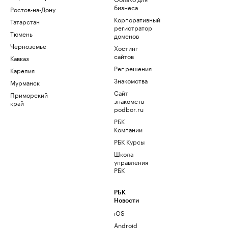
бизнеса
Ростов-на-Дону
Корпоративный
Татарстан
регистратор
Тюмень
доменов
Черноземье
Хостинг
сайтов
Кавказ
Рег.решения
Карелия
Знакомства
Мурманск
Сайт
Приморский
знакомств
край
podbor.ru
РБК
Компании
РБК Курсы
Школа
управления
РБК
РБК
Новости
iOS
Android