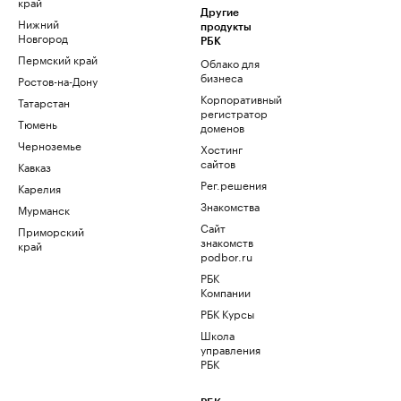
край
Другие
Нижний
продукты
Новгород
РБК
Пермский край
Облако для
бизнеса
Ростов-на-Дону
Корпоративный
Татарстан
регистратор
Тюмень
доменов
Черноземье
Хостинг
сайтов
Кавказ
Рег.решения
Карелия
Знакомства
Мурманск
Сайт
Приморский
знакомств
край
podbor.ru
РБК
Компании
РБК Курсы
Школа
управления
РБК