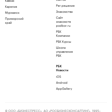
Кавказ
Рег.решения
Карелия
Знакомства
Мурманск
Сайт
Приморский
знакомств
край
podbor.ru
РБК
Компании
РБК Курсы
Школа
управления
РБК
РБК
Новости
iOS
Android
AppGallery
© ООО «БИЗНЕСПРЕСС», АО «РОСБИЗНЕСКОНСАЛТИНГ», 1995–