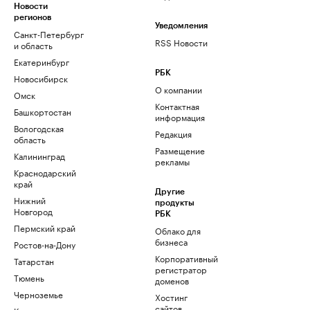
Новости
регионов
Уведомления
Санкт-Петербург
RSS Новости
и область
Екатеринбург
РБК
Новосибирск
О компании
Омск
Контактная
Башкортостан
информация
Вологодская
Редакция
область
Размещение
Калининград
рекламы
Краснодарский
край
Другие
Нижний
продукты
Новгород
РБК
Пермский край
Облако для
бизнеса
Ростов-на-Дону
Корпоративный
Татарстан
регистратор
Тюмень
доменов
Черноземье
Хостинг
сайтов