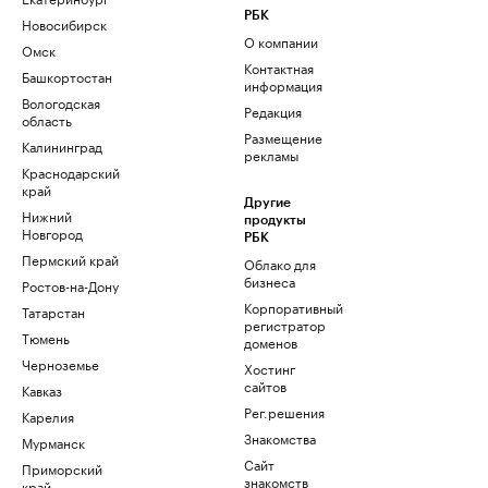
РБК
Новосибирск
О компании
Омск
Контактная
Башкортостан
информация
Вологодская
Редакция
область
Размещение
Калининград
рекламы
Краснодарский
край
Другие
Нижний
продукты
Новгород
РБК
Пермский край
Облако для
бизнеса
Ростов-на-Дону
Корпоративный
Татарстан
регистратор
Тюмень
доменов
Черноземье
Хостинг
сайтов
Кавказ
Рег.решения
Карелия
Знакомства
Мурманск
Сайт
Приморский
знакомств
край