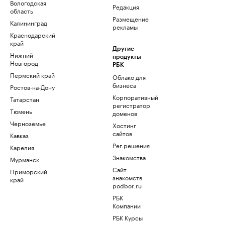
Вологодская
Редакция
область
Размещение
Калининград
рекламы
Краснодарский
край
Другие
Нижний
продукты
Новгород
РБК
Пермский край
Облако для
бизнеса
Ростов-на-Дону
Корпоративный
Татарстан
регистратор
Тюмень
доменов
Черноземье
Хостинг
сайтов
Кавказ
Рег.решения
Карелия
Знакомства
Мурманск
Сайт
Приморский
знакомств
край
podbor.ru
РБК
Компании
РБК Курсы