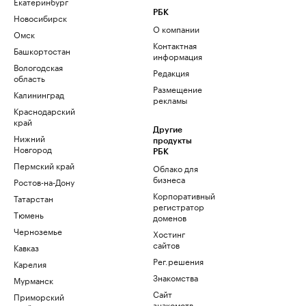
Екатеринбург
РБК
Новосибирск
О компании
Омск
Контактная
Башкортостан
информация
Вологодская
Редакция
область
Размещение
Калининград
рекламы
Краснодарский
край
Другие
Нижний
продукты
Новгород
РБК
Пермский край
Облако для
бизнеса
Ростов-на-Дону
Корпоративный
Татарстан
регистратор
Тюмень
доменов
Черноземье
Хостинг
сайтов
Кавказ
Рег.решения
Карелия
Знакомства
Мурманск
Сайт
Приморский
знакомств