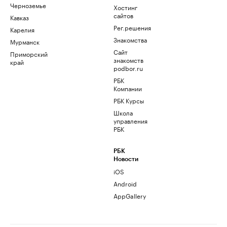
Черноземье
Хостинг
сайтов
Кавказ
Рег.решения
Карелия
Знакомства
Мурманск
Сайт
Приморский
знакомств
край
podbor.ru
РБК
Компании
РБК Курсы
Школа
управления
РБК
РБК
Новости
iOS
Android
AppGallery