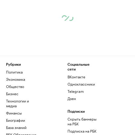
Рубрики
Социальные
сети
Политика
ВКонтакте
Экономика
Одноклассники
Общество
Telegram
Бизнес
Дзен
Технологии и
медиа
Финансы
Подписки
Скрыть баннеры
Биографии
на РБК
База знаний
Подписка на РБК
РБК Образование