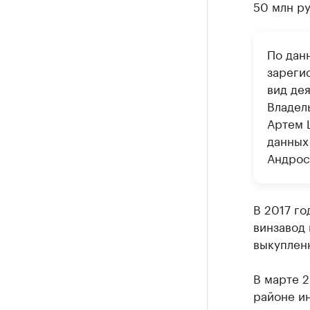
50 млн ру
По дан
зареги
вид де
Владел
Артем 
данных
Андрос
В 2017 го
винзавод 
выкуплен
В марте 
районе ин