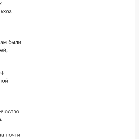
х
ьхоз
там были
ей,
РФ
пой
ичестве
.
на почти