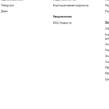
Telegram
Корпоративная подписка
Ре
Дзен
Ра
Уведомления
RSS Новости
Др
Об
Ко
до
Хо
Ре
Зн
Са
РБ
РБ
Шк