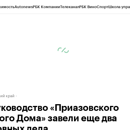
жимость
Autonews
РБК Компании
Телеканал
РБК Вино
Спорт
Школа упра
д
Стиль
Крипто
РБК Бизнес-среда
Дискуссионный клуб
Исследования
К
а контрагентов
Политика
Экономика
Бизнес
Технологии и медиа
Фина
ий край
уководство «Приазовского
ого Дома» завели еще два
овных дела