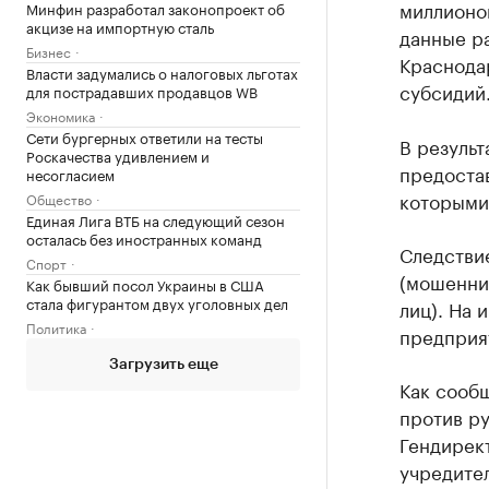
миллионов
Минфин разработал законопроект об
акцизе на импортную сталь
данные ра
Бизнес
Краснода
Власти задумались о налоговых льготах
субсидий
для пострадавших продавцов WB
Экономика
Сети бургерных ответили на тесты
В результ
Роскачества удивлением и
предоста
несогласием
которыми
Общество
Единая Лига ВТБ на следующий сезон
осталась без иностранных команд
Следствие
Спорт
(мошенни
Как бывший посол Украины в США
стала фигурантом двух уголовных дел
лиц). На
Политика
предприя
Загрузить еще
Как сооб
против р
Гендирек
учредител