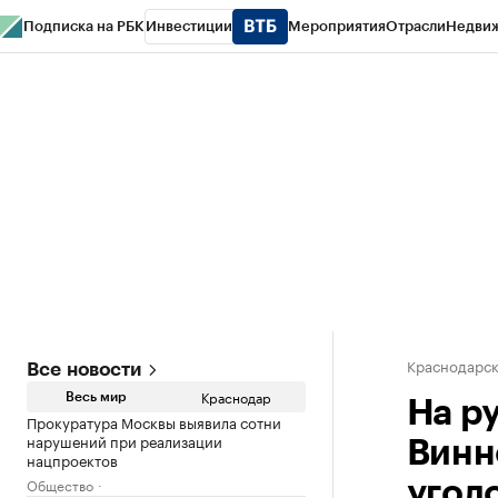
Подписка на РБК
Инвестиции
Мероприятия
Отрасли
Недви
РБК Курсы
РБК Life
Тренды
Визионеры
Национальные проекты
Горо
Газета
Спецпроекты СПб
Конференции СПб
Спецпроекты
Проверк
Краснодарск
Все новости
Краснодар
Весь мир
На р
Прокуратура Москвы выявила сотни
нарушений при реализации
Винн
нацпроектов
Общество
угол