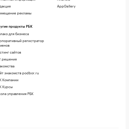
дакция
AppGallery
змещение рекламы
угие продукты РБК
лако для бизнеса
рпоративный регистратор
менов
стинг сайтов
г.решения
акомства
йт знакомств podbor.ru
К Компании
К Курсы
ола управления РБК