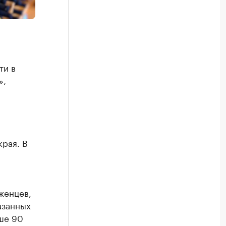
ти в
»,
рая. В
женцев,
азанных
ыше 90