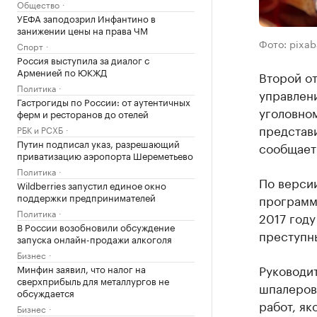
Общество
УЕФА заподозрил Инфантино в
занижении цены на права ЧМ
Фото: pixa
Спорт
Россия выступила за диалог с
Арменией по ЮКЖД
Второй о
Политика
управлен
Гастрогиды по России: от аутентичных
уголовно
ферм и ресторанов до отелей
представи
РБК и РСХБ
Путин подписал указ, разрешающий
сообщает
приватизацию аэропорта Шереметьево
Политика
По версии
Wildberries запустил единое окно
поддержки предпринимателей
программы
Политика
2017 году
В России возобновили обсуждение
преступн
запуска онлайн-продажи алкоголя
Бизнес
Руководит
Минфин заявил, что налог на
сверхприбыль для металлургов не
шпалеров
обсуждается
работ, як
Бизнес