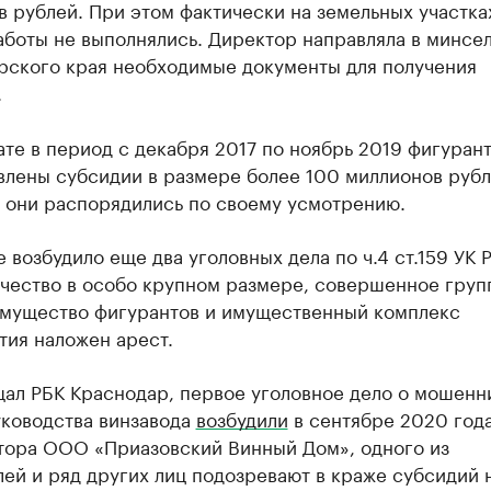
 рублей. При этом фактически на земельных участка
боты не выполнялись. Директор направляла в минсел
рского края необходимые документы для получения
.
ате в период с декабря 2017 по ноябрь 2019 фигуран
влены субсидии в размере более 100 миллионов рубл
 они распорядились по своему усмотрению.
 возбудило еще два уголовных дела по ч.4 ст.159 УК 
чество в особо крупном размере, совершенное груп
 имущество фигурантов и имущественный комплекс
тия наложен арест.
щал РБК Краснодар, первое уголовное дело о мошенн
уководства винзавода
возбудили
в сентябре 2020 года
тора ООО «Приазовский Винный Дом», одного из
ей и ряд других лиц подозревают в краже субсидий 