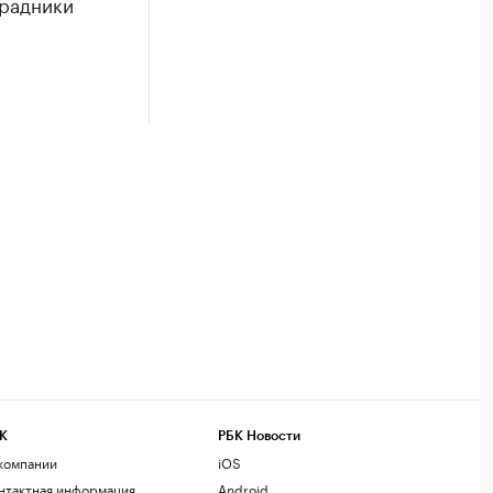
градники
К
РБК Новости
компании
iOS
нтактная информация
Android