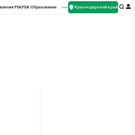
Краснодарский край
вления РБК
РБК Образование
редитные рейтинги
Франшизы
нсы
Рынок наличной валюты