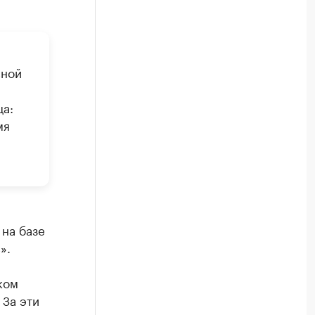
вной
ца:
мя
 на базе
».
ком
 За эти