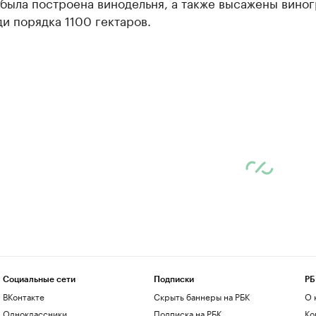
 была построена винодельня, а также высажены вино
и порядка 1100 гектаров.
Социальные сети
Подписки
РБ
ВКонтакте
Скрыть баннеры на РБК
О 
Одноклассники
Подписка на РБК
Ко