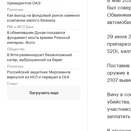
президентом ОАЭ
был совер
Политика
Обвиняем
Как выход на фондовый рынок изменил
компании малого бизнеса
автомобил
РБК и МСП Банк
В обмелевшем Дунае показался
29 июня 2
фундамент моста времен Римской
империи. Фото
припарко
Общество
520i, кил
В Ялте разминируют безэкипажный
катер, выброшенный на берег
Поставив 
Политика
оружие в 
Российский защитник Мироманов
вернулся из НХЛ и перешел в СКА
2107 выве
Спорт
Вину в с
Загрузить еще
убийства,
участнико
заплатить
В отноше