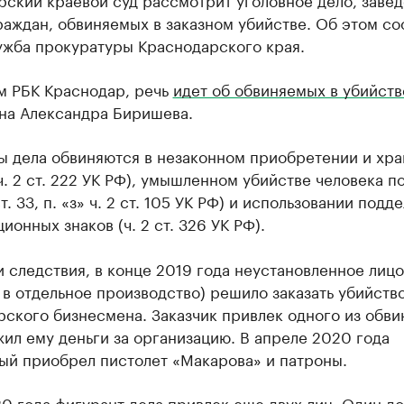
раждан, обвиняемых в заказном убийстве. Об этом с
ужба прокуратуры Краснодарского края.
м РБК Краснодар, речь
идет об обвиняемых в убийств
на Александра Биришева.
ы дела обвиняются в незаконном приобретении и хр
ч. 2 ст. 222 УК РФ), умышленном убийстве человека п
 ст. 33, п. «з» ч. 2 ст. 105 УК РФ) и использовании подд
ионных знаков (ч. 2 ст. 326 УК РФ).
 следствия, в конце 2019 года неустановленное лицо
в отдельное производство) решило заказать убийств
рского бизнесмена. Заказчик привлек одного из обв
ил ему деньги за организацию. В апреле 2020 года
ый приобрел пистолет «Макарова» и патроны.
0 года фигурант дела привлек еще двух лиц. Один д