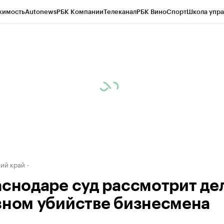
жимость
Autonews
РБК Компании
Телеканал
РБК Вино
Спорт
Школа упра
д
Стиль
Крипто
РБК Бизнес-среда
Дискуссионный клуб
Исследования
К
а контрагентов
Политика
Экономика
Бизнес
Технологии и медиа
Фина
ий край
аснодаре суд рассмотрит де
зном убийстве бизнесмена