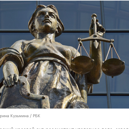
рина Кузьмина / РБК
рский краевой суд рассмотрит уголовное дело, заве