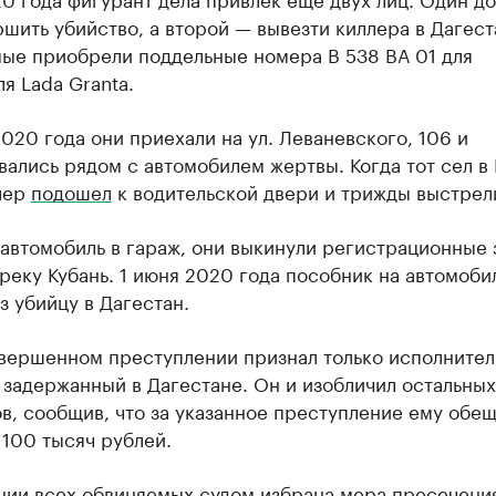
шить убийство, а второй — вывезти киллера в Дагест
ые приобрели поддельные номера В 538 ВА 01 для
я Lada Granta.
020 года они приехали на ул. Леваневского, 106 и
вались рядом с автомобилем жертвы. Когда тот сел 
лер
подошел
к водительской двери и трижды выстрел
автомобиль в гараж, они выкинули регистрационные 
реку Кубань. 1 июня 2020 года пособник на автомоби
з убийцу в Дагестан.
овершенном преступлении признал только исполнител
 задержанный в Дагестане. Он и изобличил остальных
в, сообщив, что за указанное преступление ему обе
 100 тысяч рублей.
нии всех обвиняемых судом избрана мера пресечения