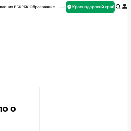
Краснодарский край
вления РБК
РБК Образование
редитные рейтинги
Франшизы
нсы
Рынок наличной валюты
ло о