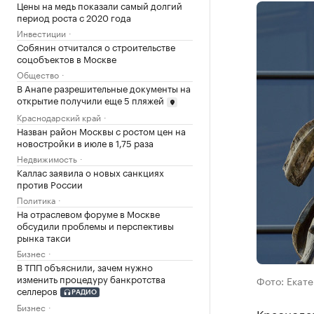
Цены на медь показали самый долгий
период роста с 2020 года
Инвестиции
Собянин отчитался о строительстве
соцобъектов в Москве
Общество
В Анапе разрешительные документы на
открытие получили еще 5 пляжей
Краснодарский край
Назван район Москвы с ростом цен на
новостройки в июле в 1,75 раза
Недвижимость
Каллас заявила о новых санкциях
против России
Политика
На отраслевом форуме в Москве
обсудили проблемы и перспективы
рынка такси
Бизнес
В ТПП объяснили, зачем нужно
изменить процедуру банкротства
Фото: Екате
селлеров
РАДИО
Бизнес
Краснода