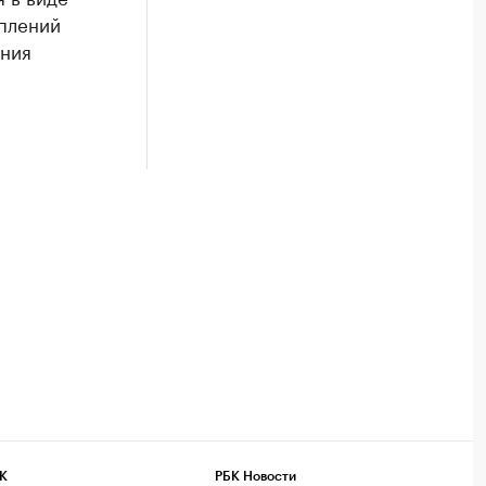
уплений
ения
К
РБК Новости