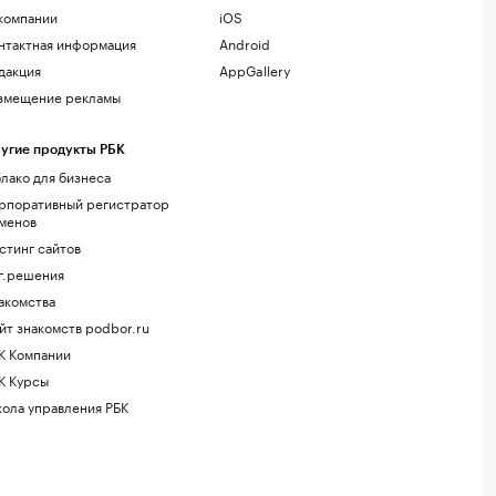
компании
iOS
нтактная информация
Android
дакция
AppGallery
змещение рекламы
угие продукты РБК
лако для бизнеса
рпоративный регистратор
менов
стинг сайтов
г.решения
акомства
йт знакомств podbor.ru
К Компании
К Курсы
ола управления РБК