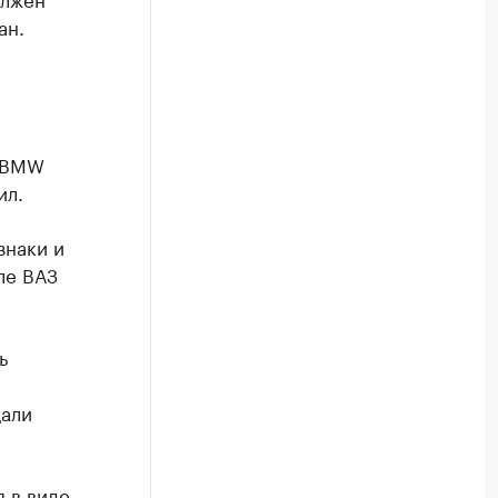
ан.
в BMW
ил.
знаки и
ле ВАЗ
ь
щали
 в виде