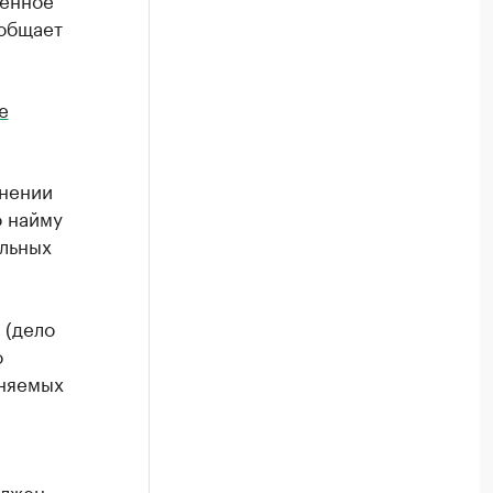
ообщает
е
анении
о найму
ельных
 (дело
о
иняемых
олжен