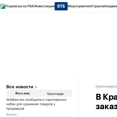
Подписка на РБК
Инвестиции
Мероприятия
Отрасли
Недви
РБК Курсы
РБК Life
Тренды
Визионеры
Национальные проекты
Горо
Газета
Спецпроекты СПб
Конференции СПб
Спецпроекты
Проверк
Краснодарск
Все новости
Краснодар
Весь мир
В Кр
Wildberries сообщила о партнерских
хабах для хранения товаров у
зака
продавцов
Бизнес