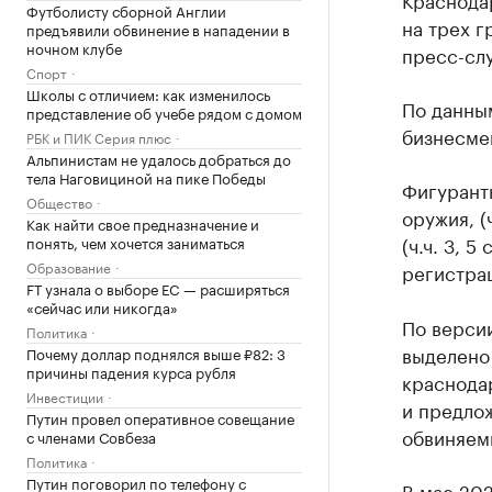
Футболисту сборной Англии
на трех г
предъявили обвинение в нападении в
ночном клубе
пресс-сл
Спорт
Школы с отличием: как изменилось
По данны
представление об учебе рядом с домом
бизнесме
РБК и ПИК Серия плюс
Альпинистам не удалось добраться до
тела Наговициной на пике Победы
Фигурант
Общество
оружия, (
Как найти свое предназначение и
(ч.ч. 3, 5
понять, чем хочется заниматься
Образование
регистрац
FT узнала о выборе ЕС — расширяться
«сейчас или никогда»
По версии
Политика
выделено 
Почему доллар поднялся выше ₽82: 3
причины падения курса рубля
краснода
Инвестиции
и предлож
Путин провел оперативное совещание
обвиняем
с членами Совбеза
Политика
Путин поговорил по телефону с
В мае 202