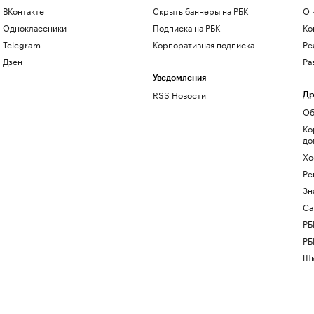
ВКонтакте
Скрыть баннеры на РБК
О 
Одноклассники
Подписка на РБК
Ко
Telegram
Корпоративная подписка
Ре
Дзен
Ра
Уведомления
RSS Новости
Др
Об
Ко
до
Хо
Ре
Зн
Са
РБ
РБ
Шк