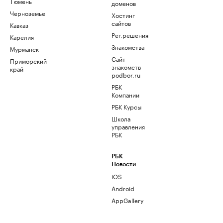
Тюмень
доменов
Черноземье
Хостинг
сайтов
Кавказ
Рег.решения
Карелия
Знакомства
Мурманск
Сайт
Приморский
знакомств
край
podbor.ru
РБК
Компании
РБК Курсы
Школа
управления
РБК
РБК
Новости
iOS
Android
AppGallery