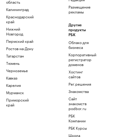
область
Размещение
Калининград
рекламы
Краснодарский
край
Другие
Нижний
продукты
Новгород
РБК
Пермский край
Облако для
бизнеса
Ростов-на-Дону
Корпоративный
Татарстан
регистратор
Тюмень
доменов
Черноземье
Хостинг
сайтов
Кавказ
Рег.решения
Карелия
Знакомства
Мурманск
Сайт
Приморский
знакомств
край
podbor.ru
РБК
Компании
РБК Курсы
Школа