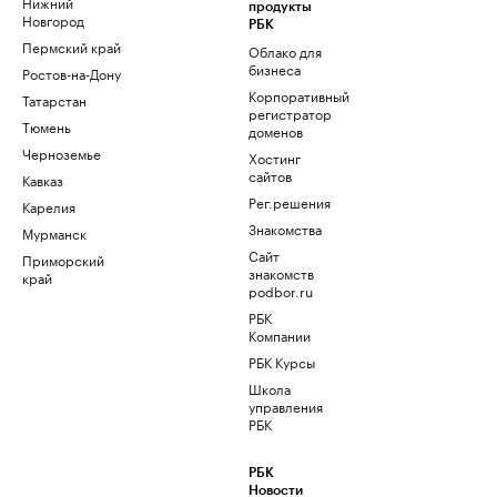
Нижний
продукты
Новгород
РБК
Пермский край
Облако для
бизнеса
Ростов-на-Дону
Корпоративный
Татарстан
регистратор
Тюмень
доменов
Черноземье
Хостинг
сайтов
Кавказ
Рег.решения
Карелия
Знакомства
Мурманск
Сайт
Приморский
знакомств
край
podbor.ru
РБК
Компании
РБК Курсы
Школа
управления
РБК
РБК
Новости