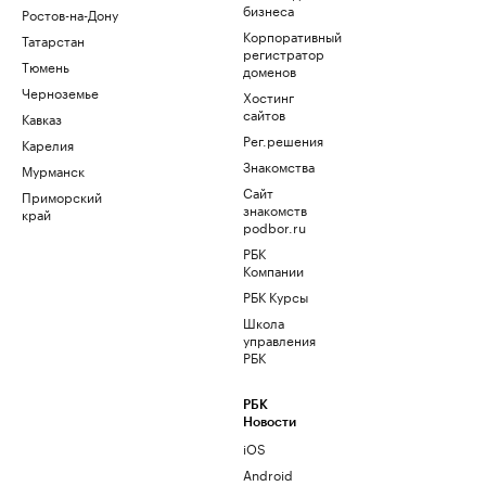
бизнеса
Ростов-на-Дону
Корпоративный
Татарстан
регистратор
Тюмень
доменов
Черноземье
Хостинг
сайтов
Кавказ
Рег.решения
Карелия
Знакомства
Мурманск
Сайт
Приморский
знакомств
край
podbor.ru
РБК
Компании
РБК Курсы
Школа
управления
РБК
РБК
Новости
iOS
Android