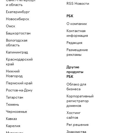
RSS Новости
и область
Екатеринбург
РБК
Новосибирск
О компании
Омск
Контактная
Башкортостан
информация
Вологодская
Редакция
область
Размещение
Калининград
рекламы
Краснодарский
край
Другие
Нижний
продукты
Новгород
РБК
Пермский край
Облако для
бизнеса
Ростов-на-Дону
Корпоративный
Татарстан
регистратор
Тюмень
доменов
Черноземье
Хостинг
сайтов
Кавказ
Рег.решения
Карелия
Знакомства
Мурманск