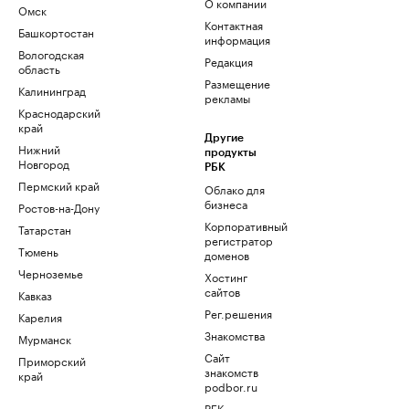
О компании
Омск
Контактная
Башкортостан
информация
Вологодская
Редакция
область
Размещение
Калининград
рекламы
Краснодарский
край
Другие
Нижний
продукты
Новгород
РБК
Пермский край
Облако для
бизнеса
Ростов-на-Дону
Корпоративный
Татарстан
регистратор
Тюмень
доменов
Черноземье
Хостинг
сайтов
Кавказ
Рег.решения
Карелия
Знакомства
Мурманск
Сайт
Приморский
знакомств
край
podbor.ru
РБК