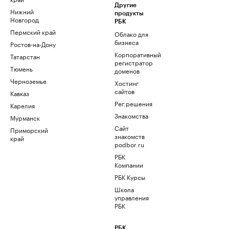
Другие
Нижний
продукты
Новгород
РБК
Пермский край
Облако для
бизнеса
Ростов-на-Дону
Корпоративный
Татарстан
регистратор
Тюмень
доменов
Черноземье
Хостинг
сайтов
Кавказ
Рег.решения
Карелия
Знакомства
Мурманск
Сайт
Приморский
знакомств
край
podbor.ru
РБК
Компании
РБК Курсы
Школа
управления
РБК
РБК