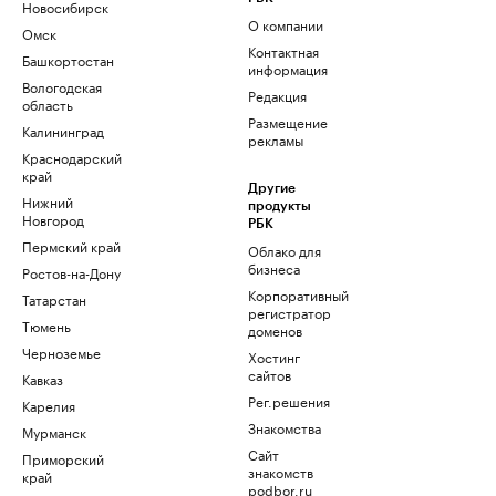
Новосибирск
О компании
Омск
Контактная
Башкортостан
информация
Вологодская
Редакция
область
Размещение
Калининград
рекламы
Краснодарский
край
Другие
Нижний
продукты
Новгород
РБК
Пермский край
Облако для
бизнеса
Ростов-на-Дону
Корпоративный
Татарстан
регистратор
Тюмень
доменов
Черноземье
Хостинг
сайтов
Кавказ
Рег.решения
Карелия
Знакомства
Мурманск
Сайт
Приморский
знакомств
край
podbor.ru