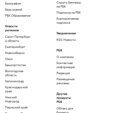
Скрыть баннеры
Биографии
на РБК
База знаний
Подписка на РБК
РБК Образование
Корпоративная
подписка
Новости
регионов
Уведомления
Санкт-Петербург
RSS Новости
и область
Екатеринбург
РБК
Новосибирск
О компании
Омск
Контактная
Башкортостан
информация
Вологодская
Редакция
область
Размещение
Калининград
рекламы
Краснодарский
край
Другие
Нижний
продукты
Новгород
РБК
Пермский край
Облако для
бизнеса
Ростов-на-Дону