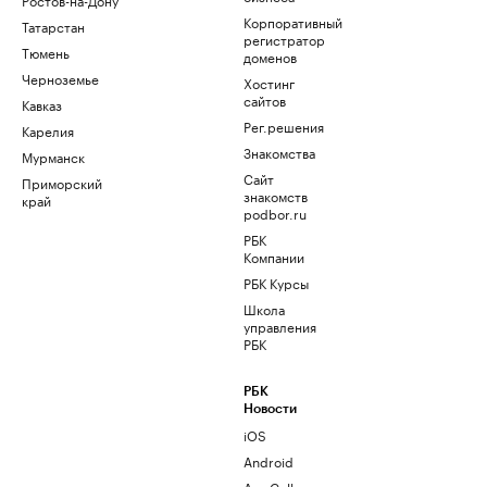
Корпоративный
Татарстан
регистратор
Тюмень
доменов
Черноземье
Хостинг
сайтов
Кавказ
Рег.решения
Карелия
Знакомства
Мурманск
Сайт
Приморский
знакомств
край
podbor.ru
РБК
Компании
РБК Курсы
Школа
управления
РБК
РБК
Новости
iOS
Android
AppGallery