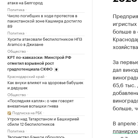
атаке на Белгород
Политика
Предприя
Число погибших в ходе протестов в
пакистанской зоне Кашмира достигло
игристых 
89
больше в
Политика
Краснода
Хуситы атаковали беспилотником НПЗ
Aramco в Джизане
хозяйств
Общество
КРТ по-кавказски: Минстрой РФ
За первые
отметил взрывной рост
дал винод
градпотенциала СКФО
виноградн
Краснодарский край
Как внуки влияют на здоровье бабушек
65,6 тыс.
и дедушек
добавлени
Общество
виноградо
«Последняя капля»: о чем говорят
внезапные вспышки гнева
больше, ч
Подписка на РБК
Утром над Татарстаном и Башкирией
В апреле 
сбили 12 беспилотников
планирую
Политика
Творчество Бэнкси обошлось