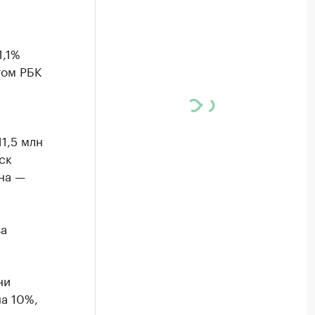
1,1%
том РБК
1,5 млн
ск
ина —
за
ни
а 10%,