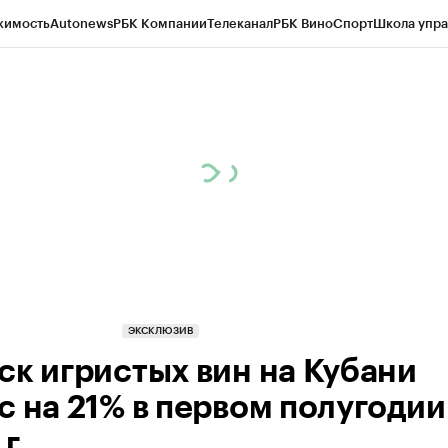
жимость
Autonews
РБК Компании
Телеканал
РБК Вино
Спорт
Школа упра
д
Стиль
Крипто
РБК Бизнес-среда
Дискуссионный клуб
Исследования
К
а контрагентов
Политика
Экономика
Бизнес
Технологии и медиа
Фина
ЭКСКЛЮЗИВ
ск игристых вин на Кубани
с на 21% в первом полугодии
г.