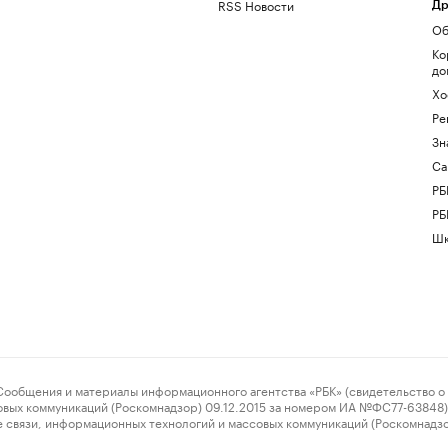
RSS Новости
Др
Об
Ко
до
Хо
Ре
Зн
Са
РБ
РБ
Шк
ения и материалы информационного агентства «РБК» (свидетельство о 
овых коммуникаций (Роскомнадзор) 09.12.2015 за номером ИА №ФС77-63848) 
 связи, информационных технологий и массовых коммуникаций (Роскомнадз