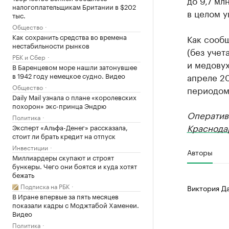
до 9,7 мл
налогоплательщикам Британии в $202
в целом у
тыс.
Общество
Как сохранить средства во времена
Как сооб
нестабильности рынков
(без учет
РБК и Сбер
и медовух
В Баренцевом море нашли затонувшее
в 1942 году немецкое судно. Видео
апреле 20
Общество
периодом
Daily Mail узнала о плане «королевских
похорон» экс-принца Эндрю
Оператив
Политика
Краснода
Эксперт «Альфа-Денег» рассказала,
стоит ли брать кредит на отпуск
Инвестиции
Авторы
Миллиардеры скупают и строят
бункеры. Чего они боятся и куда хотят
бежать
Подписка на РБК
Виктория Д
В Иране впервые за пять месяцев
показали кадры с Моджтабой Хаменеи.
Видео
Политика