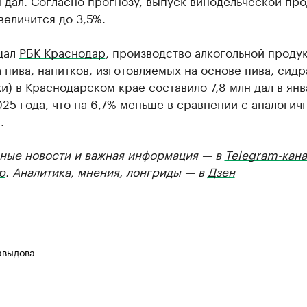
н дал. Согласно прогнозу, выпуск винодельческой пр
величится до 3,5%.
щал
РБК Краснодар
, производство алкогольной проду
а пива, напитков, изготовляемых на основе пива, сидр
и) в Краснодарском крае составило 7,8 млн дал в янв
25 года, что на 6,7% меньше в сравнении с аналогич
.
ные новости и важная информация — в
Telegram-кана
р
. Аналитика, мнения, лонгриды — в
Дзен
авыдова