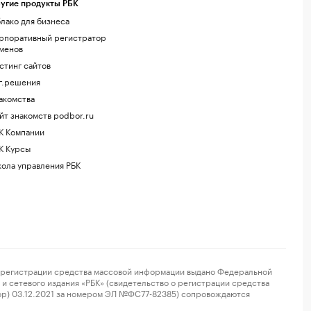
угие продукты РБК
лако для бизнеса
рпоративный регистратор
менов
стинг сайтов
г.решения
акомства
йт знакомств podbor.ru
К Компании
К Курсы
ола управления РБК
регистрации средства массовой информации выдано Федеральной
и сетевого издания «РБК» (свидетельство о регистрации средства
ор) 03.12.2021 за номером ЭЛ №ФС77-82385) сопровождаются