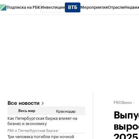
Подписка на РБК
Инвестиции
Мероприятия
Отрасли
Недви
РБК Курсы
РБК Life
Тренды
Визионеры
Национальные проекты
Горо
Газета
Спецпроекты СПб
Конференции СПб
Спецпроекты
Проверк
PROВино
Все новости
Краснодар
Весь мир
Выпу
Как Петербургская биржа влияет на
бизнес и экономику
выро
РБК и Петербургская Биржа
Три человека погибли при ночной
2025 