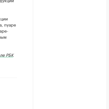
одукции
кции
а, пуаре
аре-
ным
ле РБК