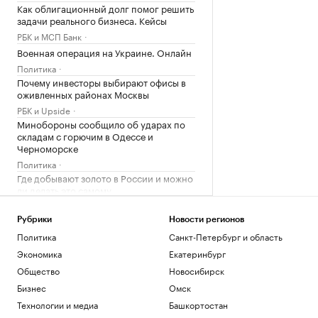
Как облигационный долг помог решить
задачи реального бизнеса. Кейсы
РБК и МСП Банк
Военная операция на Украине. Онлайн
Политика
Почему инвесторы выбирают офисы в
оживленных районах Москвы
РБК и Upside
Минобороны сообщило об ударах по
складам с горючим в Одессе и
Черноморске
Политика
Где добывают золото в России и можно
ли делать это самому
Инвестиции
Рубрики
Новости регионов
Загрузить еще
Политика
Санкт-Петербург и область
Экономика
Екатеринбург
Общество
Новосибирск
Бизнес
Омск
Технологии и медиа
Башкортостан