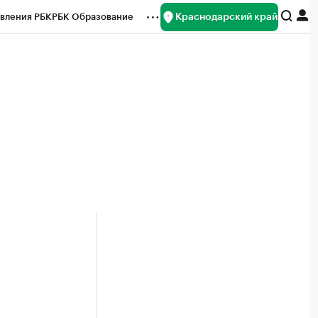
Краснодарский край
вления РБК
РБК Образование
редитные рейтинги
Франшизы
нсы
Рынок наличной валюты