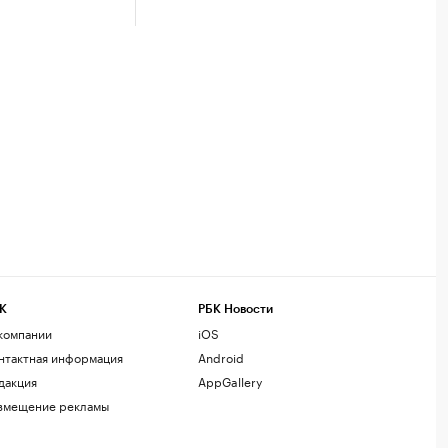
К
РБК Новости
компании
iOS
нтактная информация
Android
дакция
AppGallery
змещение рекламы