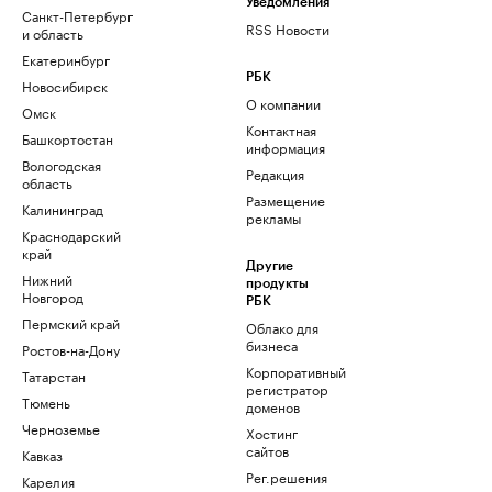
Уведомления
Санкт-Петербург
RSS Новости
и область
Екатеринбург
РБК
Новосибирск
О компании
Омск
Контактная
Башкортостан
информация
Вологодская
Редакция
область
Размещение
Калининград
рекламы
Краснодарский
край
Другие
Нижний
продукты
Новгород
РБК
Пермский край
Облако для
бизнеса
Ростов-на-Дону
Корпоративный
Татарстан
регистратор
Тюмень
доменов
Черноземье
Хостинг
сайтов
Кавказ
Рег.решения
Карелия