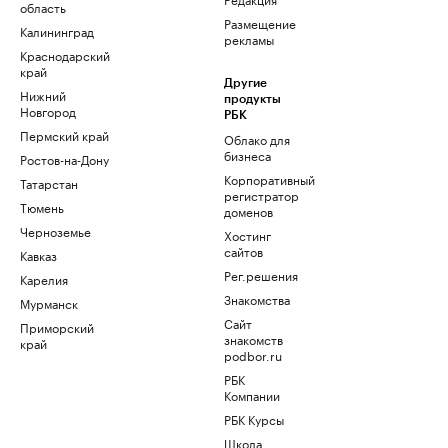
область
Размещение
Калининград
рекламы
Краснодарский
край
Другие
Нижний
продукты
Новгород
РБК
Пермский край
Облако для
бизнеса
Ростов-на-Дону
Корпоративный
Татарстан
регистратор
Тюмень
доменов
Черноземье
Хостинг
сайтов
Кавказ
Рег.решения
Карелия
Знакомства
Мурманск
Сайт
Приморский
знакомств
край
podbor.ru
РБК
Компании
РБК Курсы
Школа