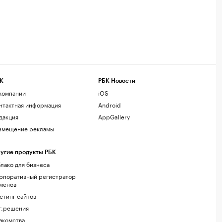
К
РБК Новости
компании
iOS
нтактная информация
Android
дакция
AppGallery
змещение рекламы
угие продукты РБК
лако для бизнеса
рпоративный регистратор
менов
стинг сайтов
г.решения
акомства