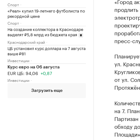
«Город ак
Спорт
продлить
«Реал» купил 19-летнего футболиста по
рекордной цене
электротр
Спорт
проектир
На создание коллектора в Краснодаре
проработ
выделят ₽5,8 млрд из бюджета края
пресс-слу
Краснодарский край
ЦБ установил курс доллара на 7 августа
выше ₽81
Планирует
Инвестиции
ул. Красн
Курс евро на 06 августа
Круглико
EUR ЦБ: 94,06
+0,87
от ул. Со
Инвестиции
Протяжённ
Загрузить еще
Количест
на 7. Пла
Партизан 
обходу до
Площади» 