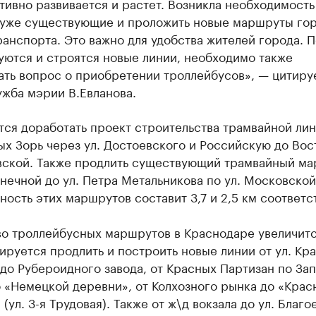
тивно развивается и растет. Возникла необходимость
 уже существующие и проложить новые маршруты го
анспорта. Это важно для удобства жителей города. П
уются и строятся новые линии, необходимо также
ать вопрос о приобретении троллейбусов», — цитиру
жба мэрии В.Евланова.
ся доработать проект строительства трамвайной лин
ых Зорь через ул. Достоевского и Российскую до Вос
вской. Также продлить существующий трамвайный м
лнечной до ул. Петра Метальникова по ул. Московской
ость этих маршрутов составит 3,7 и 2,5 км соответс
во троллейбусных маршрутов в Краснодаре увеличитс
нируется продлить и построить новые линии от ул. Кр
до Рубероидного завода, от Красных Партизан по За
 «Немецкой деревни», от Колхозного рынка до «Крас
(ул. 3-я Трудовая). Также от ж\д вокзала до ул. Благое