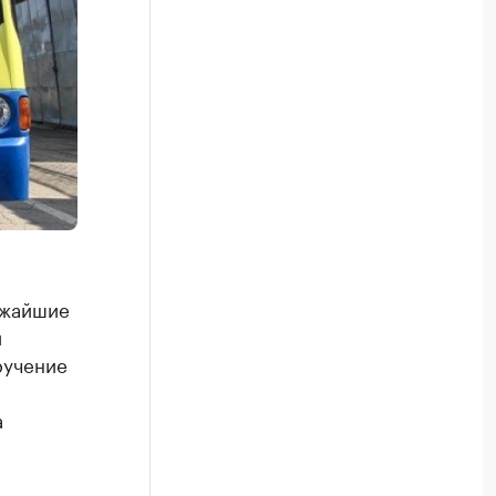
лижайшие
и
ручение
а