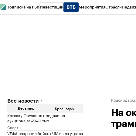
Подписка на РБК
Инвестиции
Мероприятия
Отрасли
Недви
РБК Курсы
РБК Life
Тренды
Визионеры
Национальные проекты
Горо
Газета
Спецпроекты СПб
Конференции СПб
Спецпроекты
Проверк
Краснодарск
Все новости
Краснодар
Весь мир
На о
Клюшку Овечкина продали на
аукционе за ₽940 тыс.
трам
Спорт
УЕФА сохранил бойкот ЧМ из-за утраты