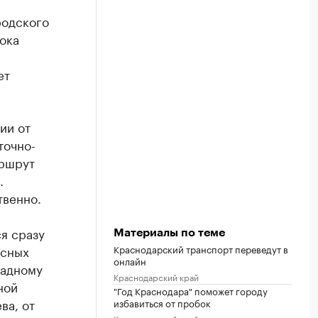
родского
ока
ет
ии от
точно-
аршрут
.
твенно.
я сразу
Материалы по теме
асных
Краснодарский транспорт переведут в
онлайн
падному
Краснодарский край
ной
"Год Краснодара" поможет городу
ва, от
избавиться от пробок