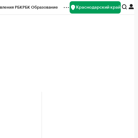
Краснодарский край
вления РБК
РБК Образование
редитные рейтинги
Франшизы
нсы
Рынок наличной валюты