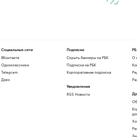
Социальные сети
Подписки
РБ
ВКонтакте
Скрыть баннеры на РБК
О 
Одноклассники
Подписка на РБК
Ко
Telegram
Корпоративная подписка
Ре
Дзен
Ра
Уведомления
RSS Новости
Др
Об
Ко
до
Хо
Ре
Зн