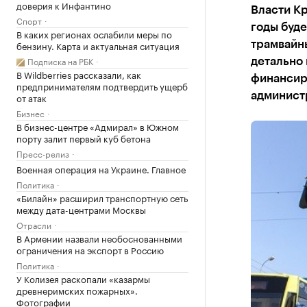
доверия к Инфантино
Власти Кр
Спорт
годы буд
В каких регионах ослабили меры по
бензину. Карта и актуальная ситуация
трамвайн
Подписка на РБК
детально 
В Wildberries рассказали, как
финансир
предпринимателям подтвердить ущерб
админист
от атак
Бизнес
В бизнес-центре «Адмирал» в Южном
порту залит первый куб бетона
Пресс-релиз
Военная операция на Украине. Главное
Политика
«Билайн» расширил транспортную сеть
между дата-центрами Москвы
Отрасли
В Армении назвали необоснованными
ограничения на экспорт в Россию
Политика
У Колизея раскопали «казармы
древнеримских пожарных».
Фотографии