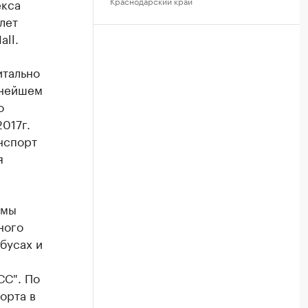
Краснодарский край
екса
лет
ll.
итально
ьнейшем
о
017г.
нспорт
я
емы
ного
бусах и
СС". По
орта в