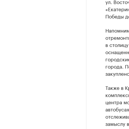
ул. Восто
«Екатерин
Победы до
Напомним,
отремонт
в столицу
оснащенн
городски
города. 
закуплено
Также в 
комплекс
центра м
автобусах
отслежив
замыслу в