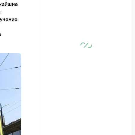
ижайшие
и
ручение
а