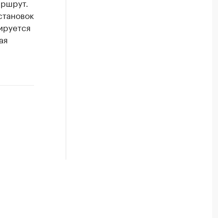
аршрут.
становок
нируется
ая