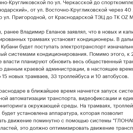
чно-Кругликовской по ул. Черкасской до спорткомпл
одарский», от ул. Восточно-Кругликовской через 40 
 ул. Пригородной, от Краснодарской ТЭЦ до ТК OZ Ma
 ранее Владимир Евланов заявлял, что в новых и кап
ированных трамваях установят кондиционеры. В дал
 Кубани будет поступать электротранспорт изначальн
ый системами кондиционирования. Помимо этого, к 2
е власти планируют обновить весь общественный тра
По данным краевой администрации, в настоящее врем
 15 новых трамваев, 33 троллейбуса и 10 автобусов.
Краснодаре в ближайшее время начнется запуск сист
ной автоматизации транспорта, видеофиксации и еди
ониторинга окружающей среды. На трамваях, троллей
 будет установлена аппаратура, которая позволит
ать движение поминутно с помощью системы "ГЛОНА
ластей, это должно оптимизировать движение трансп