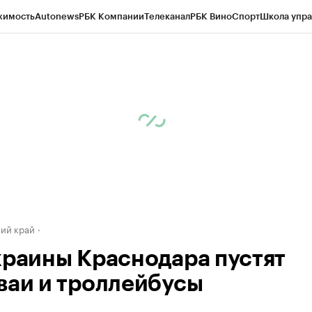
жимость
Autonews
РБК Компании
Телеканал
РБК Вино
Спорт
Школа упра
д
Стиль
Крипто
РБК Бизнес-среда
Дискуссионный клуб
Исследования
К
а контрагентов
Политика
Экономика
Бизнес
Технологии и медиа
Фина
ий край
краины Краснодара пустят
ваи и троллейбусы