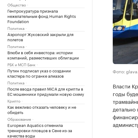
Общество
Генпрокуратура признала
нежелательным фонд Human Rights
Foundation
Политика
Аэропорт Жуковский закрыли для
полетов
Политика
Влюби в себя инвестора: истории
компаний, разместивших облигации
РБК и МСП Банк
Путин подписал указ о создании
Фото: glava.
кластера по огранке алмазов
Политика
Власти Кр
После ввода правил MiCA для крипты в
годы буд
ЕС мошенники придумали новую схему
трамвайн
Крипто
Как вежливо отказать человеку и не
детально 
обидеть
финансир
Образование
админист
European Aquatics отменила
тренировки пловцов в Сене из-за
качества воды