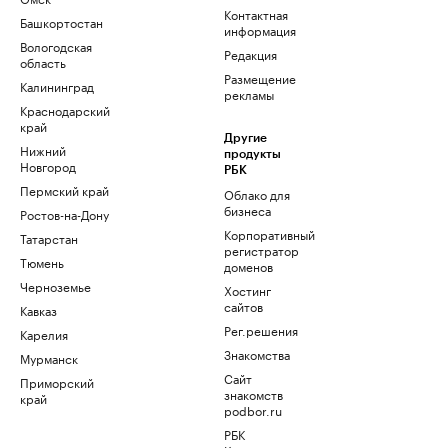
Контактная
Башкортостан
информация
Вологодская
Редакция
область
Размещение
Калининград
рекламы
Краснодарский
край
Другие
Нижний
продукты
Новгород
РБК
Пермский край
Облако для
бизнеса
Ростов-на-Дону
Корпоративный
Татарстан
регистратор
Тюмень
доменов
Черноземье
Хостинг
сайтов
Кавказ
Рег.решения
Карелия
Знакомства
Мурманск
Сайт
Приморский
знакомств
край
podbor.ru
РБК