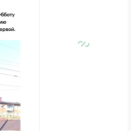
убботу
нию
ервой.