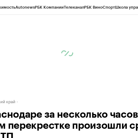
жимость
Autonews
РБК Компании
Телеканал
РБК Вино
Спорт
Школа упра
д
Стиль
Крипто
РБК Бизнес-среда
Дискуссионный клуб
Исследования
К
а контрагентов
Политика
Экономика
Бизнес
Технологии и медиа
Фина
ий край
аснодаре за несколько часов
м перекрестке произошли с
ДТП