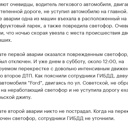
яют очевидцы, водитель легкового автомобиля, двиг
тепенной дороге, не уступил автомобилю на главной.
е аварии одна из машин въехала в расположенный на
фруктовый ларек, а также повредила светофор. Оче
и, что ночью скорая увезла с места происшествия дв
вших.
тате первой аварии оказался поврежденным светофор
ыл отключен. И уже днем в субботу, около 12:00, на
руемом перекрестке с довольно интенсивным движе
о второе ДТП. Как пояснили сотрудники ГИБДД, деву
автомобиля "Ford", двигаясь по ул. Советской, не обр
 на неработающий светофор и не уступила дорогу е
рьской джипу.
ате второй аварии никто не пострадал. Когда на пере
ючен светофор, сотрудники ГИБДД не уточнили.