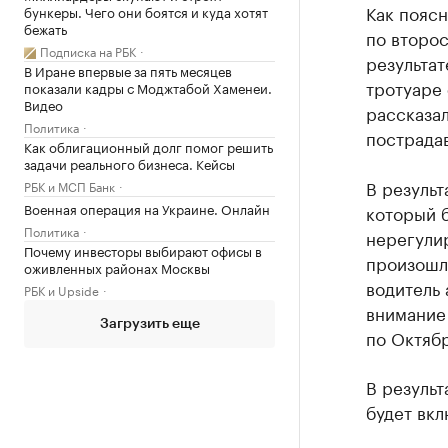
Как поясн
бункеры. Чего они боятся и куда хотят
бежать
по второс
Подписка на РБК
результат
В Иране впервые за пять месяцев
тротуаре 
показали кадры с Моджтабой Хаменеи.
Видео
рассказал
Политика
пострада
Как облигационный долг помог решить
задачи реального бизнеса. Кейсы
В резуль
РБК и МСП Банк
Военная операция на Украине. Онлайн
который б
Политика
нерегули
Почему инвесторы выбирают офисы в
произошл
оживленных районах Москвы
водитель 
РБК и Upside
внимание
Загрузить еще
по Октяб
В результ
будет вкл