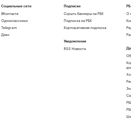
Социальные сети
Подписки
РБ
ВКонтакте
Скрыть баннеры на РБК
О 
Одноклассники
Подписка на РБК
Ко
Telegram
Корпоративная подписка
Ре
Дзен
Ра
Уведомления
RSS Новости
Др
Об
Ко
до
Хо
Ре
Зн
Са
РБ
РБ
Шк