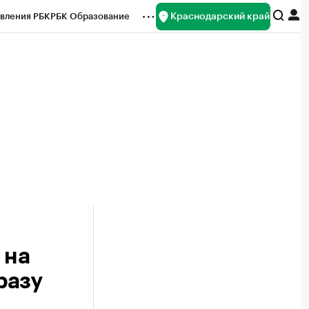
Краснодарский край
вления РБК
РБК Образование
редитные рейтинги
Франшизы
нсы
Рынок наличной валюты
 на
разу