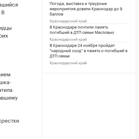
Погода, выставка и траурные
авшийся
мероприятия довели Краснодар до 9
 В
баллов
Краснодарский край
видцы
В Краснодаре почтили память
погибшей в ДТП семьи Масловых
оих
Краснодарский край
В Краснодаре 24 ноября пройдет
"народный сход" в память о погибшей в
ДТП семье
,
Краснодарский край
нием
шка-
атила
хавшему
крестке