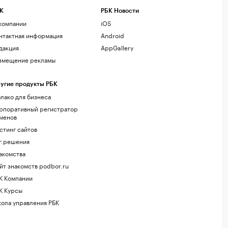
К
РБК Новости
компании
iOS
нтактная информация
Android
дакция
AppGallery
змещение рекламы
угие продукты РБК
лако для бизнеса
рпоративный регистратор
менов
стинг сайтов
г.решения
акомства
йт знакомств podbor.ru
К Компании
К Курсы
ола управления РБК