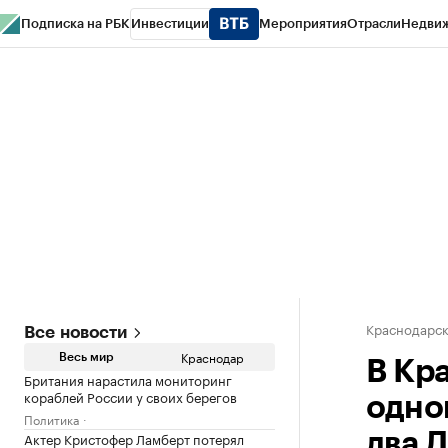
Подписка на РБК
Инвестиции
Мероприятия
Отрасли
Недви
РБК Курсы
РБК Life
Тренды
Визионеры
Национальные проекты
Горо
Газета
Спецпроекты СПб
Конференции СПб
Спецпроекты
Проверк
Краснодарск
Все новости
Краснодар
Весь мир
В Кр
Британия нарастила мониторинг
кораблей России у своих берегов
одно
Политика
Актер Кристофер Ламберт потерял
два 