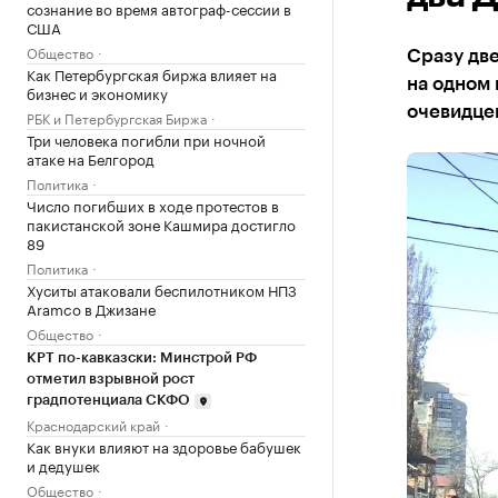
сознание во время автограф-сессии в
США
Общество
Сразу две
Как Петербургская биржа влияет на
на одном 
бизнес и экономику
очевидцев
РБК и Петербургская Биржа
Три человека погибли при ночной
атаке на Белгород
Политика
Число погибших в ходе протестов в
пакистанской зоне Кашмира достигло
89
Политика
Хуситы атаковали беспилотником НПЗ
Aramco в Джизане
Общество
КРТ по-кавказски: Минстрой РФ
отметил взрывной рост
градпотенциала СКФО
Краснодарский край
Как внуки влияют на здоровье бабушек
и дедушек
Общество