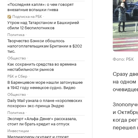
«Последняя капля»: о чем говорят
внезапные вспышки гнева
Подписка на РБК
Утром над Татарстаном и Башкирией
сбили 12 беспилотников
Политика
Творчество Бэнкси обошлось
налогоплательщикам Британии в $202
тыс.
Общество
Фото: РБК
Как сохранить средства во времена
нестабильности рынков
Сразу две
РБК и Сбер
на одном 
В Баренцевом море нашли затонувшее
в 1942 году немецкое судно. Видео
очевидцев
Общество
Daily Mail узнала о плане «королевских
Злополуч
похорон» экс-принца Эндрю
и Октябрь
Политика
Эксперт «Альфа-Денег» рассказала,
когда ре
стоит ли брать кредит на отпуск
перешел 
Инвестиции
Миллиардеры скупают и строят