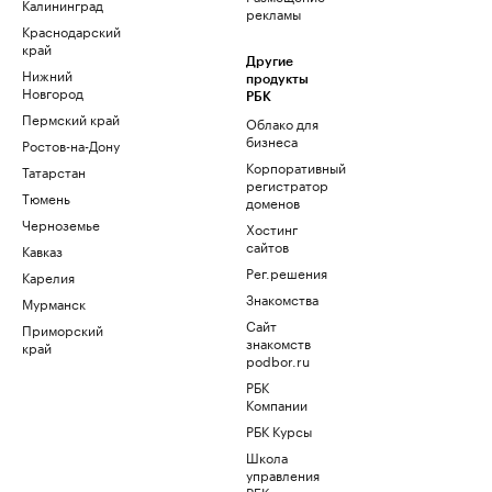
Калининград
рекламы
Краснодарский
край
Другие
Нижний
продукты
Новгород
РБК
Пермский край
Облако для
бизнеса
Ростов-на-Дону
Корпоративный
Татарстан
регистратор
Тюмень
доменов
Черноземье
Хостинг
сайтов
Кавказ
Рег.решения
Карелия
Знакомства
Мурманск
Сайт
Приморский
знакомств
край
podbor.ru
РБК
Компании
РБК Курсы
Школа
управления
РБК