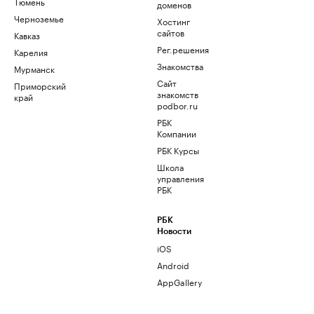
Тюмень
доменов
Черноземье
Хостинг
сайтов
Кавказ
Рег.решения
Карелия
Знакомства
Мурманск
Сайт
Приморский
знакомств
край
podbor.ru
РБК
Компании
РБК Курсы
Школа
управления
РБК
РБК
Новости
iOS
Android
AppGallery