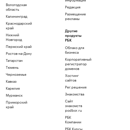
Вологодская
Редакция
область
Размещение
Калининград
рекламы
Краснодарский
край
Другие
Нижний
продукты
Новгород
РБК
Пермский край
Облако для
бизнеса
Ростов-на-Дону
Корпоративный
Татарстан
регистратор
Тюмень
доменов
Черноземье
Хостинг
сайтов
Кавказ
Рег.решения
Карелия
Знакомства
Мурманск
Сайт
Приморский
знакомств
край
podbor.ru
РБК
Компании
РБК Курсы