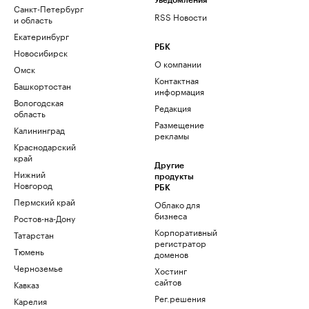
Уведомления
Санкт-Петербург
RSS Новости
и область
Екатеринбург
РБК
Новосибирск
О компании
Омск
Контактная
Башкортостан
информация
Вологодская
Редакция
область
Размещение
Калининград
рекламы
Краснодарский
край
Другие
Нижний
продукты
Новгород
РБК
Пермский край
Облако для
бизнеса
Ростов-на-Дону
Корпоративный
Татарстан
регистратор
Тюмень
доменов
Черноземье
Хостинг
сайтов
Кавказ
Рег.решения
Карелия