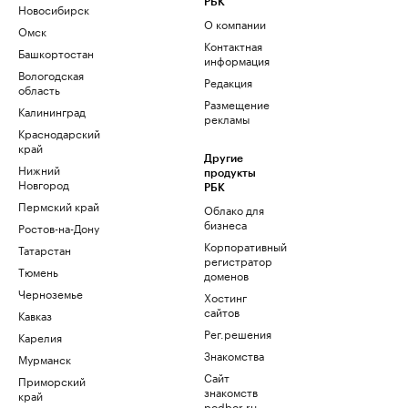
РБК
Новосибирск
О компании
Омск
Контактная
Башкортостан
информация
Вологодская
Редакция
область
Размещение
Калининград
рекламы
Краснодарский
край
Другие
Нижний
продукты
Новгород
РБК
Пермский край
Облако для
бизнеса
Ростов-на-Дону
Корпоративный
Татарстан
регистратор
Тюмень
доменов
Черноземье
Хостинг
сайтов
Кавказ
Рег.решения
Карелия
Знакомства
Мурманск
Сайт
Приморский
знакомств
край
podbor.ru