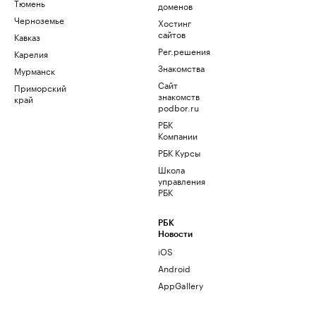
Тюмень
доменов
Черноземье
Хостинг
сайтов
Кавказ
Рег.решения
Карелия
Знакомства
Мурманск
Сайт
Приморский
знакомств
край
podbor.ru
РБК
Компании
РБК Курсы
Школа
управления
РБК
РБК
Новости
iOS
Android
AppGallery