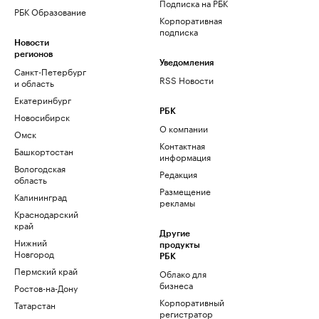
Подписка на РБК
РБК Образование
Корпоративная
подписка
Новости
регионов
Уведомления
Санкт-Петербург
RSS Новости
и область
Екатеринбург
РБК
Новосибирск
О компании
Омск
Контактная
Башкортостан
информация
Вологодская
Редакция
область
Размещение
Калининград
рекламы
Краснодарский
край
Другие
Нижний
продукты
Новгород
РБК
Пермский край
Облако для
бизнеса
Ростов-на-Дону
Корпоративный
Татарстан
регистратор