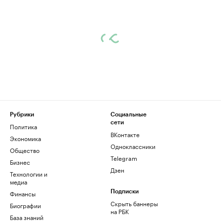
Рубрики
Социальные
сети
Политика
ВКонтакте
Экономика
Одноклассники
Общество
Telegram
Бизнес
Дзен
Технологии и
медиа
Финансы
Подписки
Скрыть баннеры
Биографии
на РБК
База знаний