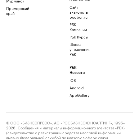
Мурманск
Сайт
Приморский
знакомств
край
podbor.ru
РБК
Компании
РБК Курсы
Школа
управления
РБК
РБК
Новости
iOS
Android
AppGallery
© ООО «БИЗНЕСПРЕСС», АО «РОСБИЗНЕСКОНСАЛТИНГ», 1995–
2026. Сообщения и материалы информационного агентства «РБК»
(свидетельство о регистрации средства массовой информации
выдано Федеральной службой по надзору в сфере связи,