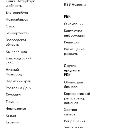
Санкт-Петербург
RSS Новости
и область
Екатеринбург
РБК
Новосибирск
О компании
Омск
Контактная
Башкортостан
информация
Вологодская
Редакция
область
Размещение
Калининград
рекламы
Краснодарский
край
Другие
Нижний
продукты
Новгород
РБК
Пермский край
Облако для
бизнеса
Ростов-на-Дону
Корпоративный
Татарстан
регистратор
Тюмень
доменов
Черноземье
Хостинг
сайтов
Кавказ
Рег.решения
Карелия
Знакомства