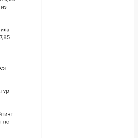
 из
вила
7,85
ся
й
ктур
йтинг
я по