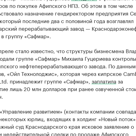
ов по покупке Афипского НПЗ. Об этом в том числе
ьствовало назначение гендиректором предприятия С
который последние два с половиной года возглавлял
арский перерабатывающий завод — Краснодарэконеф
 в группу «Сафмар».
преле стало известно, что структуры бизнесмена Вл
родали группе «Сафмар» Михаила Гуцериева контрол
ипского нефтеперерабатывающего завода. По данным
ов, «Ойл Технолоджис», которая через кипрское Cam
Ltd. принадлежит группе «Сафмар»,
заплатила
за
тие лишь 20 млн долларов при ранее озвученной сто
н.
«Управление развитием» (контакты компании совпада
некоторых юрлиц, входящих в холдинг «Новый поток
ажный суд Краснодарского края исковое заявление о
и недействительной сделки по продаже Афипского