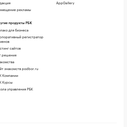
дакция
AppGallery
змещение рекламы
угие продукты РБК
лако для бизнеса
рпоративный регистратор
менов
стинг сайтов
г.решения
акомства
йт знакомств podbor.ru
К Компании
К Курсы
ола управления РБК