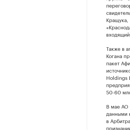
переговор
свидетел
Кращука, 
«Краснод
входящий
Также в а
Когана п
пакет Аф
источник
Holdings 
предприя
50-60 мл
В мае АО 
данными 
в Арбитр
признани