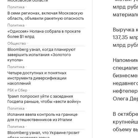
млрд рубл
Политика
В семи регионах, включая Московскую
материал
область, объявили ракетную опасность
Политика
Выручка к
«Одиссея» Нолана собрала в прокате
137,35 мл
более $1 млрд
Общество
млрд рубл
Bloomberg узнал, когда планируют
завершить испытания «Золотого
Напомним
купола»
специали
Политика
Четыре доступных и понятных
бизнесмен
инструмента диверсификации
недавнег
накоплений
нефтепер
РБК и Сбер
Трамп попросил уйти с заседания
Олега Дер
Госдепа раньше, чтобы «вести войну»
Политика
В октябр
Испания ввела контроль на границе
для путешественников из Италии
крупнейш
Политика
объему в
Bloomberg узнал, что Украине грозит
обвал экспорта зерна