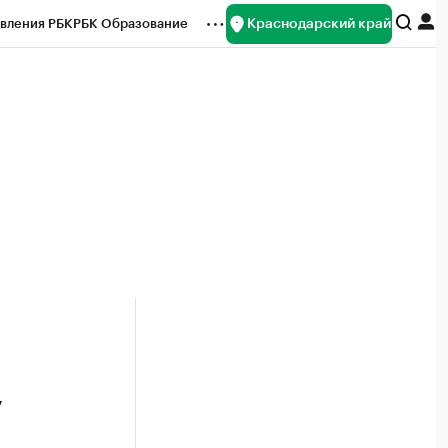
Краснодарский край
вления РБК
РБК Образование
редитные рейтинги
Франшизы
нсы
Рынок наличной валюты
у