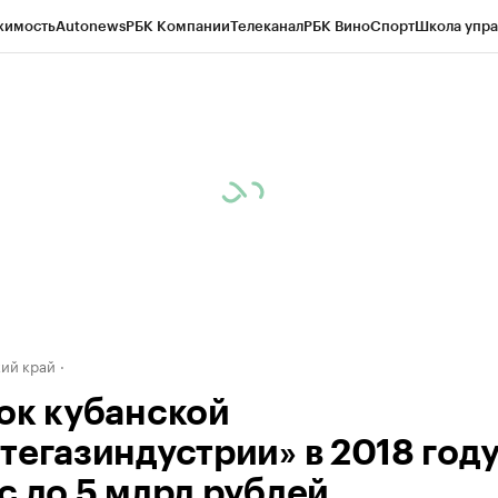
жимость
Autonews
РБК Компании
Телеканал
РБК Вино
Спорт
Школа упра
д
Стиль
Крипто
РБК Бизнес-среда
Дискуссионный клуб
Исследования
К
а контрагентов
Политика
Экономика
Бизнес
Технологии и медиа
Фина
ий край
ок кубанской
тегазиндустрии» в 2018 год
с до 5 млрд рублей