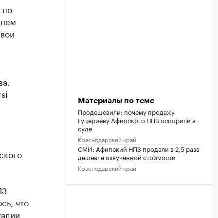
 по
днем
вои
ва.
si
Материалы по теме
Продешевили: почему продажу
Гуцериеву Афипского НПЗ оспорили в
суде
Краснодарский край
СМИ: Афипский НПЗ продали в 2,5 раза
ского
дешевле озвученной стоимости
Краснодарский край
ПЗ
сь, что
тадии