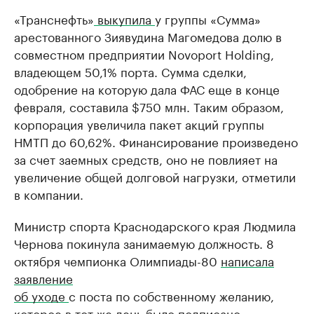
«Транснефть»
выкупила
у группы «Сумма»
арестованного Зиявудина Магомедова долю в
совместном предприятии Novoport Holding,
владеющем 50,1% порта. Сумма сделки,
одобрение на которую дала ФАС еще в конце
февраля, составила $750 млн. Таким образом,
корпорация увеличила пакет акций группы
НМТП до 60,62%. Финансирование произведено
за счет заемных средств, оно не повлияет на
увеличение общей долговой нагрузки, отметили
в компании.
Министр спорта Краснодарского края Людмила
Чернова покинула занимаемую должность. 8
октября чемпионка Олимпиады-80
написала
заявление
об уходе
с поста по собственному желанию,
которое в тот же день было подписано