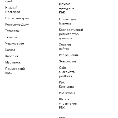
край
Другие
Нижний
продукты
Новгород
РБК
Пермский край
Облако для
бизнеса
Ростов-на-Дону
Корпоративный
Татарстан
регистратор
Тюмень
доменов
Черноземье
Хостинг
сайтов
Кавказ
Рег.решения
Карелия
Знакомства
Мурманск
Сайт
Приморский
знакомств
край
podbor.ru
РБК
Компании
РБК Курсы
Школа
управления
РБК