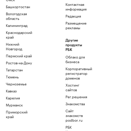
Контактная
Башкортостан
информация
Вологодская
Редакция
область
Размещение
Калининград
рекламы
Краснодарский
край
Другие
Нижний
продукты
Новгород
РБК
Пермский край
Облако для
бизнеса
Ростов-на-Дону
Корпоративный
Татарстан
регистратор
Тюмень
доменов
Черноземье
Хостинг
сайтов
Кавказ
Рег.решения
Карелия
Знакомства
Мурманск
Сайт
Приморский
знакомств
край
podbor.ru
РБК