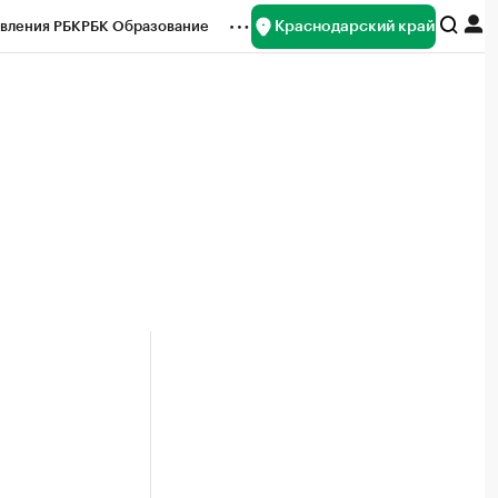
Краснодарский край
вления РБК
РБК Образование
редитные рейтинги
Франшизы
нсы
Рынок наличной валюты