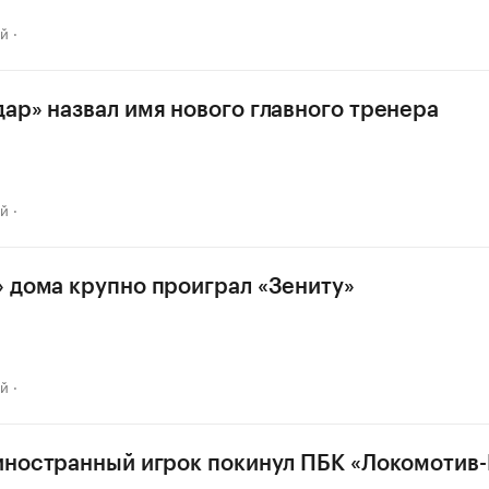
ай
ар» назвал имя нового главного тренера
ай
 дома крупно проиграл «Зениту»
ай
иностранный игрок покинул ПБК «Локомотив-