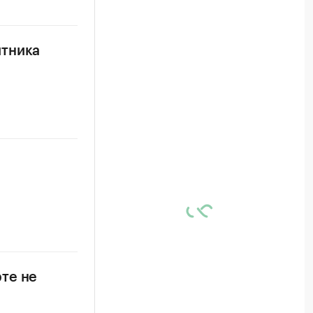
итника
те не