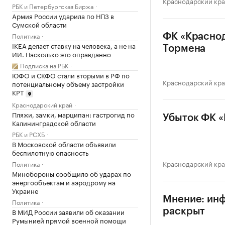
Краснодарский кр
РБК и Петербургская Биржа
Армия России ударила по НПЗ в
Сумской области
Политика
ФК «Краснод
IKEA делает ставку на человека, а не на
Тормена
ИИ. Насколько это оправданно
Подписка на РБК
ЮФО и СКФО стали вторыми в РФ по
Краснодарский кр
потенциальному объему застройки
КРТ
Краснодарский край
Пляжи, замки, марципан: гастрогид по
Убыток ФК «
Калининградской области
РБК и РСХБ
В Московской области объявили
беспилотную опасность
Краснодарский кр
Политика
Минобороны сообщило об ударах по
энергообъектам и аэродрому на
Украине
Мнение: инф
Политика
В МИД России заявили об оказании
раскрыт
Румынией прямой военной помощи