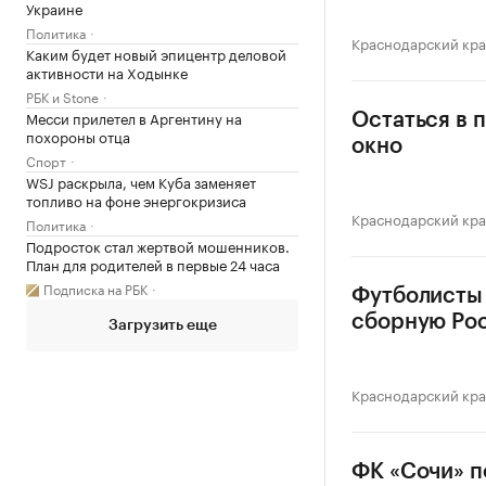
Украине
Политика
Краснодарский кр
Каким будет новый эпицентр деловой
активности на Ходынке
РБК и Stone
Месси прилетел в Аргентину на
Остаться в 
похороны отца
окно
Спорт
WSJ раскрыла, чем Куба заменяет
топливо на фоне энергокризиса
Краснодарский кр
Политика
Подросток стал жертвой мошенников.
План для родителей в первые 24 часа
Подписка на РБК
Футболисты 
сборную Ро
Загрузить еще
Краснодарский кр
ФК «Сочи» п