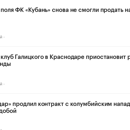
поля ФК «Кубань» снова не смогли продать н
ай
клуб Галицкого в Краснодаре приостановит 
анды
ай
дар» продлил контракт с колумбийским нап
добой