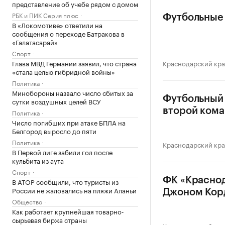
представление об учебе рядом с домом
РБК и ПИК Серия плюс
Футбольные 
В «Локомотиве» ответили на
сообщения о переходе Батракова в
«Галатасарай»
Спорт
Глава МВД Германии заявил, что страна
Краснодарский кр
«стала целью гибридной войны»
Политика
Минобороны назвало число сбитых за
Футбольный 
сутки воздушных целей ВСУ
второй ком
Политика
Число погибших при атаке БПЛА на
Белгород выросло до пяти
Политика
Краснодарский кр
В Первой лиге забили гол после
кульбита из аута
Спорт
ФК «Красно
В АТОР сообщили, что туристы из
России не жаловались на пляжи Аланьи
Джоном Кор
Общество
Как работает крупнейшая товарно-
сырьевая биржа страны