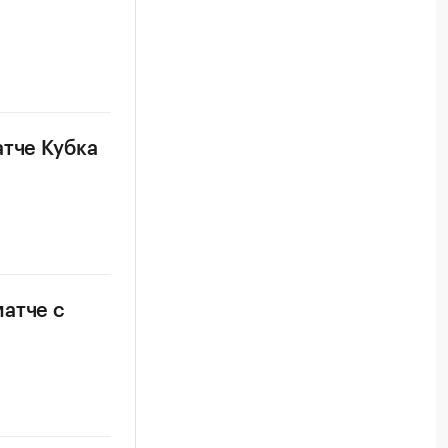
атче Кубка
матче с