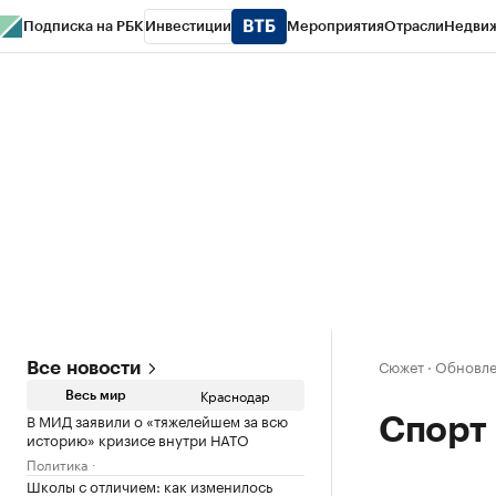
Подписка на РБК
Инвестиции
Мероприятия
Отрасли
Недви
РБК Курсы
РБК Life
Тренды
Визионеры
Национальные проекты
Горо
Газета
Спецпроекты СПб
Конференции СПб
Спецпроекты
Проверк
Сюжет
·
Обновлен
Все новости
Краснодар
Весь мир
В МИД заявили о «тяжелейшем за всю
Спорт
историю» кризисе внутри НАТО
Политика
Школы с отличием: как изменилось