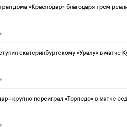
рал дома «Краснодар» благодаря трем реа
ай
ступил екатеринбургскому «Уралу» в матче К
ай
ар» крупно переиграл «Торпедо» в матче се
ай