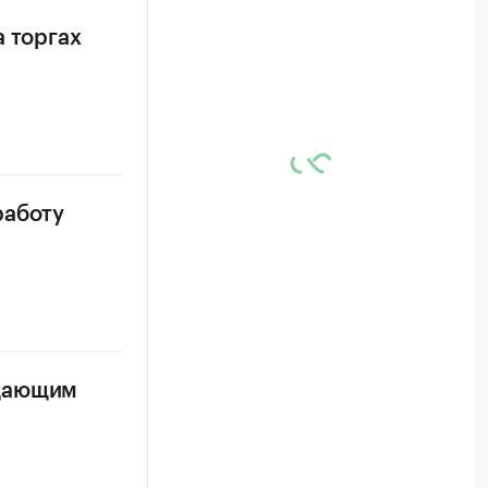
а торгах
работу
адающим