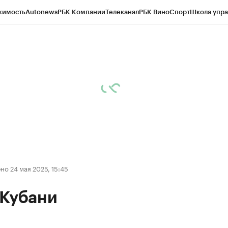
жимость
Autonews
РБК Компании
Телеканал
РБК Вино
Спорт
Школа упра
д
Стиль
Крипто
РБК Бизнес-среда
Дискуссионный клуб
Исследования
К
а контрагентов
Политика
Экономика
Бизнес
Технологии и медиа
Фина
о 24 мая 2025, 15:45
 Кубани