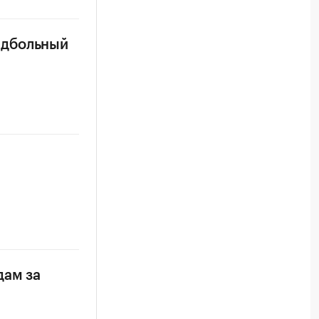
ндбольный
дам за