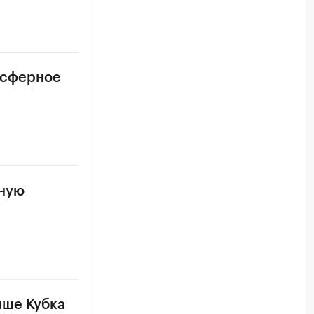
ансферное
ьную
ыше Кубка