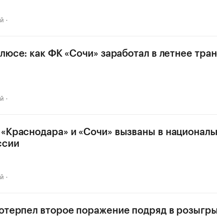
ай
плюсе: как ФК «Сочи» заработал в летнее тр
ай
«Краснодара» и «Сочи» вызваны в национал
ссии
ай
отерпел второе поражение подряд в розыгр