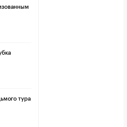
лизованным
убка
дьмого тура